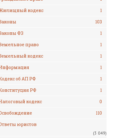
Жилищный кодекс
1
Законы
103
Законы ФЗ
1
Земельное право
1
Земельный кодекс
1
Информация
1
Кодекс об АП РФ
1
Конституция РФ
1
Налоговый кодекс
0
Освобождение
110
Ответы юристов
(3 049)