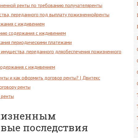
зненной ренты по требованию получателяренты
ества, переданного под выплату пожизненнойренты
ржания с иждивением
ению содержания с иждивением
жания периодическими платежами
 имущества, переданного дляобеспечения пожизненного
содержания с иждивением
енты и как оформить договор ренты? | Двитекс
оговору ренты
 ренты
ожизненным
овые последствия