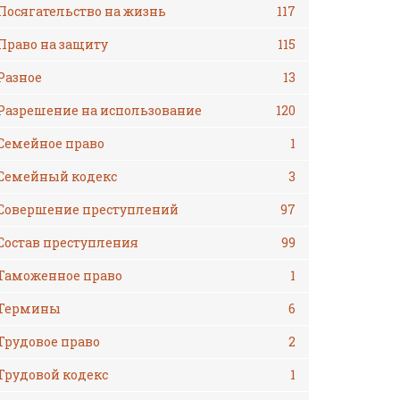
Посягательство на жизнь
117
Право на защиту
115
Разное
13
Разрешение на использование
120
Семейное право
1
Семейный кодекс
3
Совершение преступлений
97
Состав преступления
99
Таможенное право
1
Термины
6
Трудовое право
2
Трудовой кодекс
1