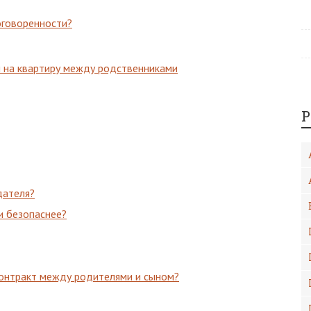
оговоренности?
 на квартиру между родственниками
Р
дателя?
 и безопаснее?
контракт между родителями и сыном?