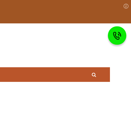
Право на
Состав преступления
защиту