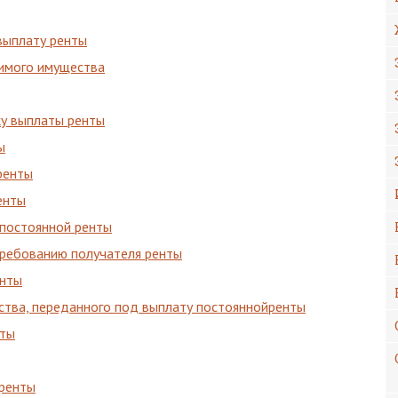
выплату ренты
имого имущества
ку выплаты ренты
ы
ренты
енты
ппостоянной ренты
требованию получателя ренты
енты
ества, переданного под выплату постояннойренты
нты
йренты