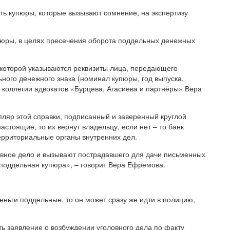
ть купюры, которые вызывают сомнение, на экспертизу
пюры, в целях пресечения оборота поддельных денежных
которой указываются реквизиты лица, передающего
ного денежного знака (номинал купюры, год выпуска,
т коллегии адвокатов «Бурцева, Агасиева и партнёры» Вера
пляр этой справки, подписанный и заверенный круглой
астоящие, то их вернут владельцу, если нет – то банк
рриториальные органы внутренних дел.
овное дело и вызывают пострадавшего для дачи письменных
 поддельная купюра», – говорит Вера Ефремова.
деньги поддельные, то он может сразу же идти в полицию,
ь заявление о возбуждении уголовного дела по факту