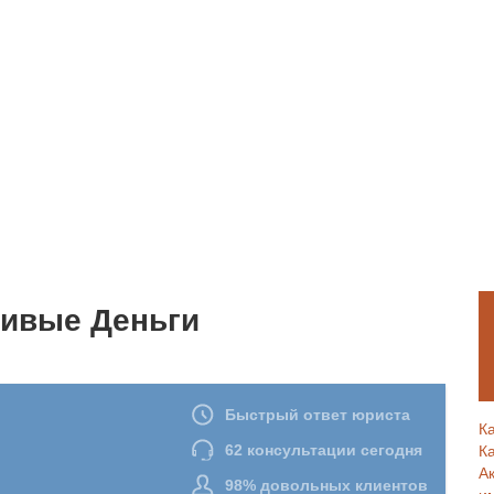
ивые Деньги
К
К
А