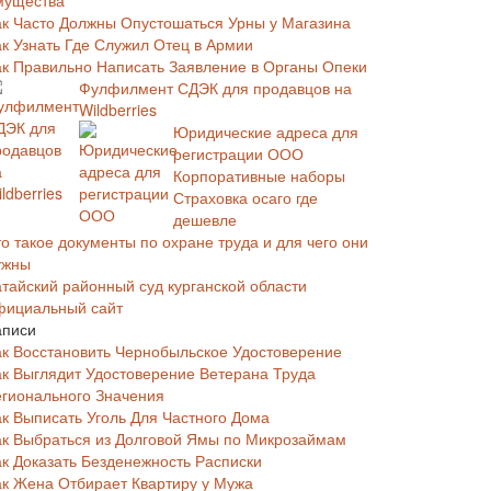
мущества
ак Часто Должны Опустошаться Урны у Магазина
ак Узнать Где Служил Отец в Армии
ак Правильно Написать Заявление в Органы Опеки
Фулфилмент СДЭК для продавцов на
Wildberries
Юридические адреса для
регистрации ООО
Корпоративные наборы
Страховка осаго где
дешевле
о такое документы по охране труда и для чего они
ужны
атайский районный суд курганской области
фициальный сайт
аписи
ак Восстановить Чернобыльское Удостоверение
ак Выглядит Удостоверение Ветерана Труда
егионального Значения
ак Выписать Уголь Для Частного Дома
ак Выбраться из Долговой Ямы по Микрозаймам
ак Доказать Безденежность Расписки
ак Жена Отбирает Квартиру у Мужа