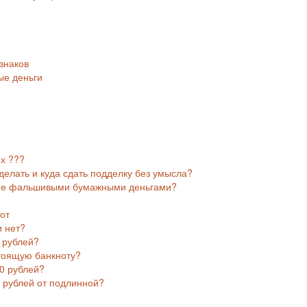
знаков
ые деньги
х ???
делать и куда сдать подделку без умысла?
ние фальшивыми бумажными деньгами?
от
и нет?
 рублей?
тоящую банкноту?
0 рублей?
 рублей от подлинной?