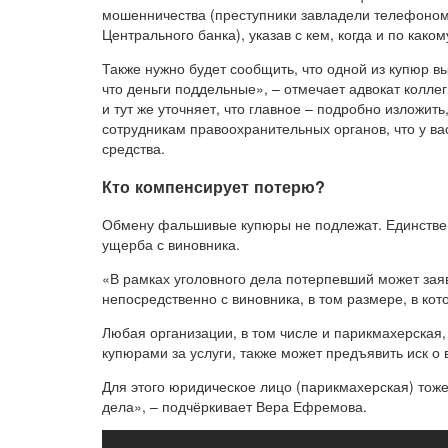
мошенничества (преступники завладели телефоном
Центрального банка), указав с кем, когда и по как
Также нужно будет сообщить, что одной из купюр вы
что деньги поддельные», – отмечает адвокат колле
и тут же уточняет, что главное – подробно изложить
сотрудникам правоохранительных органов, что у в
средства.
Кто компенсирует потерю?
Обмену фальшивые купюры не подлежат. Единствен
ущерба с виновника.
«В рамках уголовного дела потерпевший может зая
непосредственно с виновника, в том размере, в ко
Любая организации, в том числе и парикмахерская
купюрами за услуги, также может предъявить иск о
Для этого юридическое лицо (парикмахерская) тож
дела», – подчёркивает Вера Ефремова.