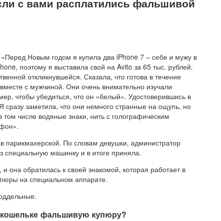
если с вами расплатились фальшивой
«Перед Новым годом я купила два iPhone 7 – себе и мужу в
hone, поэтому я выставила свой на Avito за 65 тыс. рублей.
венной откликнувшейся. Сказала, что готова в течение
 вместе с мужчиной. Они очень внимательно изучали
мер, чтобы убедиться, что он «белый». Удостоверившись в
 сразу заметила, что они немного странные на ощупь, но
в том числе водяные знаки, нить с голографическим
ефон».
 в парикмахерской. По словам девушки, администратор
ез специальную машинку и в итоге приняла.
 и она обратилась к своей знакомой, которая работает в
упюры на специальном аппарате.
поддельные.
м кошельке фальшивую купюру?