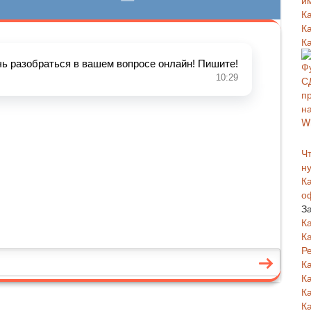
и
К
К
К
Чт
н
К
о
З
К
К
Р
К
К
К
К