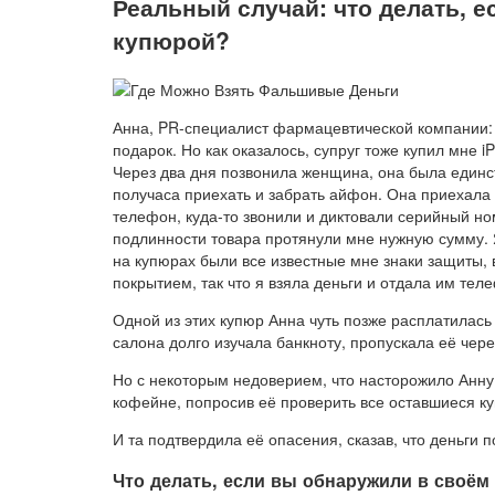
Реальный случай: что делать, 
купюрой?
Анна, PR-специалист фармацевтической компании: 
подарок. Но как оказалось, супруг тоже купил мне iP
Через два дня позвонила женщина, она была единст
получаса приехать и забрать айфон. Она приехала
телефон, куда-то звонили и диктовали серийный но
подлинности товара протянули мне нужную сумму. Я
на купюрах были все известные мне знаки защиты, 
покрытием, так что я взяла деньги и отдала им тел
Одной из этих купюр Анна чуть позже расплатилась
салона долго изучала банкноту, пропускала её чер
Но с некоторым недоверием, что насторожило Анну,
кофейне, попросив её проверить все оставшиеся к
И та подтвердила её опасения, сказав, что деньги 
Что делать, если вы обнаружили в своё