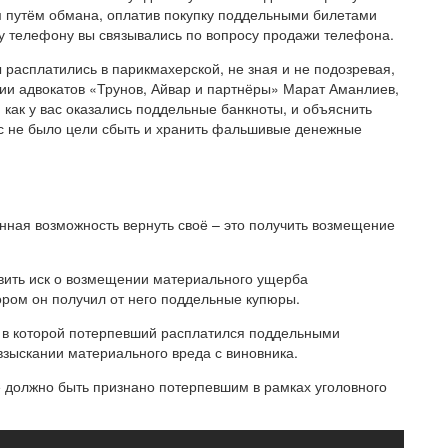
 путём обмана, оплатив покупку поддельными билетами
ому телефону вы связывались по вопросу продажи телефона.
 расплатились в парикмахерской, не зная и не подозревая,
гии адвокатов «Трунов, Айвар и партнёры» Марат Аманлиев,
, как у вас оказались поддельные банкноты, и объяснить
ас не было цели сбыть и хранить фальшивые денежные
ная возможность вернуть своё – это получить возмещение
вить иск о возмещении материального ущерба
тором он получил от него поддельные купюры.
, в которой потерпевший расплатился поддельными
 взыскании материального вреда с виновника.
е должно быть признано потерпевшим в рамках уголовного