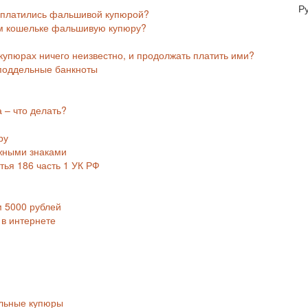
Р
асплатились фальшивой купюрой?
ём кошельке фальшивую купюру?
купюрах ничего неизвестно, и продолжать платить ими?
 поддельные банкноты
 – что делать?
ру
жными знаками
тья 186 часть 1 УК РФ
 5000 рублей
в интернете
альные купюры