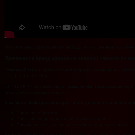
Максимальный срок лишения свободы за умышленное причинения
Причинение вреда здоровью средней тяжести по н
Отдельной статьи, регулирующей вопросы привлечения к ответст
112, 113 и 114 УК РФ.
Ст. 112 УК РФ регламентирует умышленный вред совершенного 
работ, либо 6 месяцев ареста.
В качестве фактора неосторожности для преступлений сре
Состояние аффекта;
Превышение пределов необходимой обороны;
Причинение вреда в процессе задержания преступника.
Аффект – это психическое или эмоциональное состояние, возни