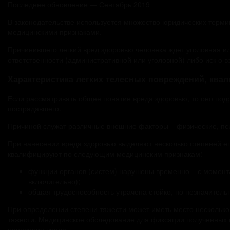
Последнее обновление — Сентябрь 2019
В законодательстве используется множество юридических термин
медицинскими признаками.
Причинившего легкий вред здоровью человека ждет уголовная ил
ответственности (административной или уголовной) либо иск о 
Характеристика легких телесных повреждений, ква
Если рассматривать общее понятие вреда здоровью, то оно под
пострадавшего.
Причиной служат различные внешние факторы – физические, пси
При нанесении вреда здоровью выделяют несколько степеней ег
квалифицируют по следующим медицинским признакам:
функции органов (систем) нарушены временно – с момент
включительно);
общая трудоспособность утрачена стойко, но незначительн
При определении степени тяжести может иметь место несколько
тяжести. Медицинское обследование для фиксации полученных п
нанесения вреда.