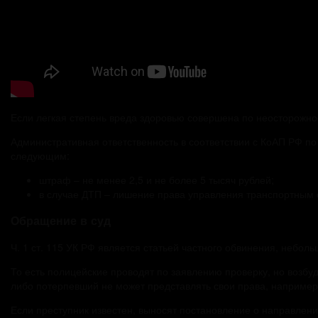
Если легкая степень вреда здоровью совершена по неосторожнос
Административная ответственность в соответствии с КоАП РФ п
следующим:
штраф – не менее 2,5 и не более 5 тысяч рублей;
в случае ДТП – лишение права управления транспортным с
Обращение в суд
Ч. 1 ст. 115 УК РФ является статьей частного обвинения, неболь
То есть полицейские проводят по заявлению проверку, но возбуд
либо потерпевший не может представлять свои права, например
Если преступник известен, выносят постановление о направлен