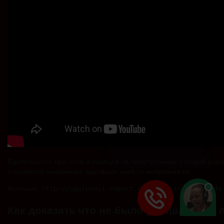
Бдительность при этом и реакция на преступление у людей угаса
становятся невинными жертвами чьей-то небрежности.
Источник:
http://ugolovnyi-expert.com/prichinenie-vreda
Как доказать что не было умышленное 