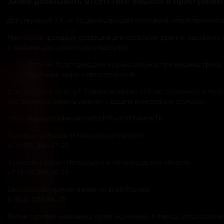
Зачем доказывать отсутствие умысла в преступном
Действующий УК не предусматривает уголовной ответственности
Некоторые граждане совершившие подобное деяние, ошибочно сч
с законом рано или поздно наступят.
Если не будет доказано неумышленное причинение вреда 
лояльные меры ответственности.
Есть вопрос к юристу? Спросите прямо сейчас, позвоните и пол
постараемся помочь именно с вашим конкретным случаем.
https://www.youtube.com/watch?v=3-6O54vswT8
Телефон в Москве и Московской области:
+7 (499) 394-37-20
Телефон в Санкт-Петербурге и Ленинградская области:
+7 (812) 305-28-25
Бесплатная горячая линия по всей России:
8 (800) 550-93-75
Более суровое наказание будет назначено в случае установлен