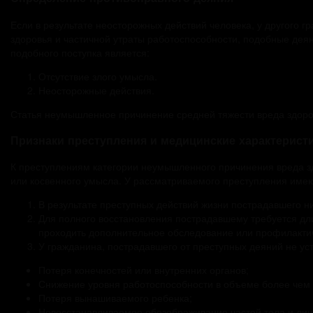
Если в результате неосторожных действий человека, у другого
здоровья и частичной утраты работоспособности, подобные дея
подобного поступка является:
Отсутствие злого умысла.
Неосторожные действия.
Статья неумышленное причинение средней тяжести вреда здоров
Признаки преступления и медицинские характерист
К преступлениям категории неумышленного причинения вреда з
или косвенного умысла. У рассматриваемого преступления имеют
В результате преступных действий жизни пострадавшего ни
Для полного восстановления пострадавшему требуется дл
проходить дополнительное обследование или профилактиче
У гражданина, пострадавшего от преступных деяний не у
Потеря конечностей или внутренних органов;
Снижение уровня работоспособности в объеме более чем
Потеря вынашиваемого ребенка;
Невосстанавливаемое обезображивание частей тела и лиц