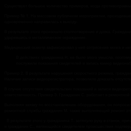
Существует большое количество примеров, когда противоправны
Пример № 1. На массовом публичном мероприятии, проходившем
одновременно направилась к выходу.
В результате этого произошло столпотворение и давка. Граждани
ударившись о металлическое ограждение.
Медицинский осмотр зафиксировал у неё сотрясение мозга и н
В действиях гражданина Н. не было злого умысла, поэтому
послужили показания свидетелей и запись камер видеона
Пример 2. В результате нарушения скоростного режима, гражданк
Наличие записи видеорегистратора, позволило доказать отсутств
В случае отсутствия свидетельских показаний и записи видеоре
ответственность. Пример 3. Гражданин С. работает в ремонтной
Выполняя заявку по восстановлению оборудования, он попросил 
ремонтной службы гражданин М. также выполняющий ремонт это
В результате этого у гражданина Т. затянуло руку в станок, пр
и гражданин С., являющийся свидетелем происшествия подтверд