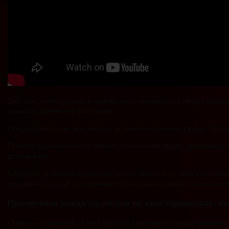
Для того, чтобы доказать причастность конкретного лица к сер
написать заявление в полицию.
Оперативность должна помочь установить причинно-следственну
Пример неумышленного тяжкого причинения вреда здоровью може
другом ряду.
Случайно ловивший корректор ученик Николай не смог его поймать
раскаяния, просьб потерпевшего и школьного возраста виновно
Причинение вреда здоровью по неосторожности, п
Смерть – это самый тяжкий вариант причинения вреда здоровью 