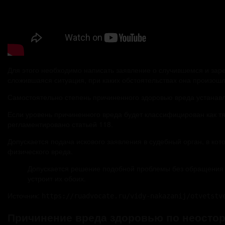
Для этого необходимо написать заявление о случившемся и зар
сложившаяся ситуация, при каких обстоятельствах она произошл
Самостоятельно степень причиненного здоровью вреда устанавли
Если уровень причиненного вреда будет классифицирован как т
регламентировано статьей 118.
Допускается подача искового заявления в судебный орган, в к
физического вреда.
Допускается решение подобной проблемы без обращения в
устроит их обоих.
Источник:
https://ruadvocate.ru/vidy-nakazanij/otvetstv
Причинение вреда здоровью по неосто