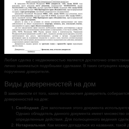
Любая сделка с недвижимостью является достаточно ответственн
лично заниматься подобными сделками. В таких ситуациях кажд
поручению доверителя.
Виды доверенностей на дом
В зависимости от того, какие полномочия доверитель собираетс
доверенностей на дом:
Свободная
. Для заполнения этого документа используетс
Однако обладатель данного документа имеет множество о
определенные действия. Для полноценного ведения сделки
Нотариальная
. Как можно догадаться из названия, такой