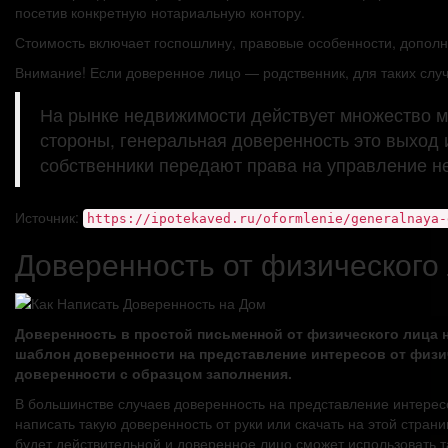
посетив конкретную нотариальную контору.
Стоимость включает госпошлину, правовые особенности, дополн
Внимание! Если доверенное лицо — родственник, для таких слу
На рынке недвижимости действует множество м
стороны, генеральная доверенность это выход и
собственники передают права на управление 
Источник:
https://ipotekaved.ru/oformlenie/generalnaya-
Доверенность от физического
Доверенность в простой письменной от физического лица 
шаблон доверенности на представление интересов от физ
доверенности с образцом заполнения.
В большинстве случаев доверенность на представление интерес
написать такую доверенность от руки или скачать на этой стра
будет действительной и доверенное лицо сможет использовать 