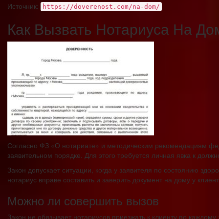
Источник:
https://doverenost.com/na-dom/
Как Вызвать Нотариуса На Д
Согласно ФЗ «О нотариате» и методическим рекомендациям фед
заявительном порядке. Для этого требуется личная явка к долж
Закон допускает ситуации, когда у заявителя по состоянию здоро
нотариус вправе составить и заверить документ на дому у клиен
Можно ли совершить вызов
Закон не обязывает нотариусов приезжать к клиенту по каждом