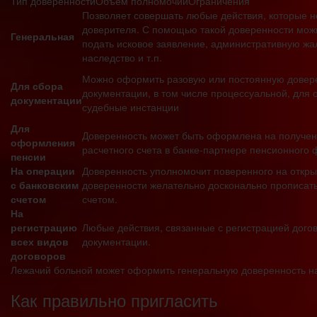
Тип доверенностиОбъем полномочийОграничения
Позволяет совершать любые действия, которые н
доверителя. С помощью такой доверенности можн
Генеральная
подать исковое заявление, административную жал
наследство и т.п.
Можно оформить разовую или постоянную доверен
Для сбора
документации, в том числе процессуальной, для
документации
судебные инстанции
Для
Доверенность может быть оформлена на получени
оформления
расчетного счета в банке-партнере пенсионного 
пенсии
На операции
Доверенность уполномочит поверенного на открыт
с банковским
доверенности желательно досконально прописат
счетом
счетом.
На
регистрацию
Любые действия, связанные с регистрацией дого
всех видов
документации.
договоров
Лежачий больной может оформить генеральную доверенность на
Как правильно пригласить