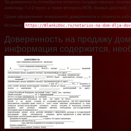
За доверенность потребуется оплатить государственную пошлин
инвалиды 1 и 2 групп, а также ветераны ВОВ, боевых действий,
Сроки оформления генеральной доверенности и стоимость рабо
Источник:
https://BlankiDoc.ru/notarius-na-dom-dlja-dov
Доверенность на продажу дома
информация содержится, нео