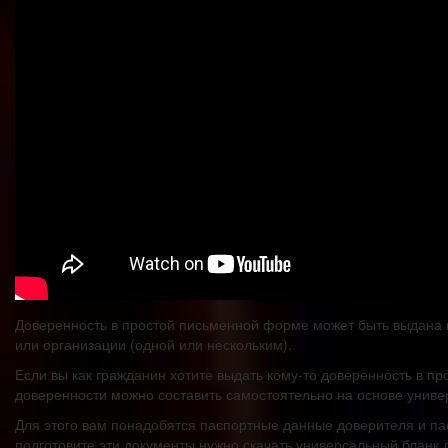
Доверенность в простой письменной форме может быть выдана 
или организации (одной или нескольким).
Если вы как гражданин хотите выдать кому-то доверенность в пр
доверенности можно составить самостоятельно на основе униве
Для этого вам понадобятся паспортные данные доверителя и пас
подготовите эти документы нужно скачать универсальный бланк