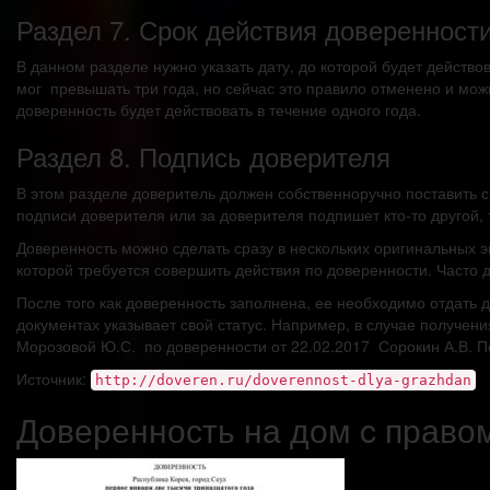
Раздел 7. Срок действия доверенност
В данном разделе нужно указать дату, до которой будет действ
мог превышать три года, но сейчас это правило отменено и можн
доверенность будет действовать в течение одного года.
Раздел 8. Подпись доверителя
В этом разделе доверитель должен собственноручно поставить с
подписи доверителя или за доверителя подпишет кто-то другой, 
Доверенность можно сделать сразу в нескольких оригинальных эк
которой требуется совершить действия по доверенности. Часто 
После того как доверенность заполнена, ее необходимо отдать
документах указывает свой статус. Например, в случае получени
Морозовой Ю.С. по доверенности от 22.02.2017 Сорокин А.В. 
Источник:
http://doveren.ru/doverennost-dlya-grazhdan
Доверенность на дом c право