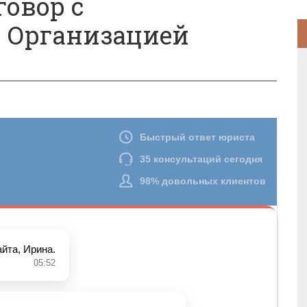
овор с
 Организацией