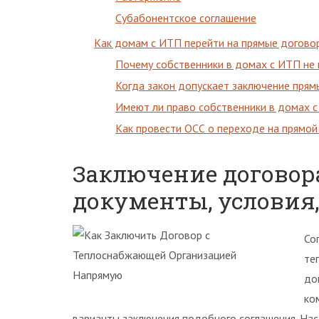
Субабонентское соглашение
Как домам с ИТП перейти на прямые догово
Почему собственники в домах с ИТП не
Когда закон допускает заключение пря
Имеют ли право собственники в домах 
Как провести ОСС о переходе на прямой
Заключение договор
документы, условия,
Со
те
до
ко
варианты заключения подобного соглашения. На