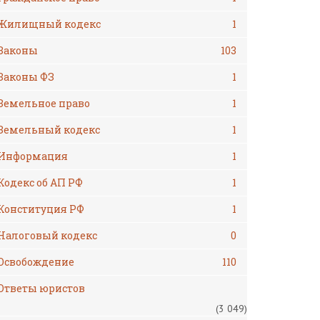
Жилищный кодекс
1
Законы
103
Законы ФЗ
1
Земельное право
1
Земельный кодекс
1
Информация
1
Кодекс об АП РФ
1
Конституция РФ
1
Налоговый кодекс
0
Освобождение
110
Ответы юристов
(3 049)