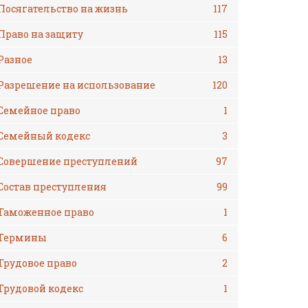
Посягательство на жизнь
117
Право на защиту
115
Разное
13
Разрешение на использование
120
Семейное право
1
Семейный кодекс
3
Совершение преступлений
97
Состав преступления
99
Таможенное право
1
Термины
6
Трудовое право
2
Трудовой кодекс
1