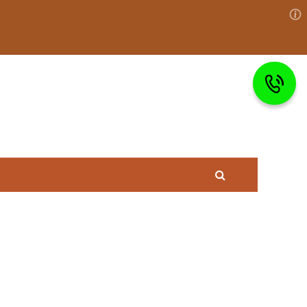
Право на
Состав преступления
защиту