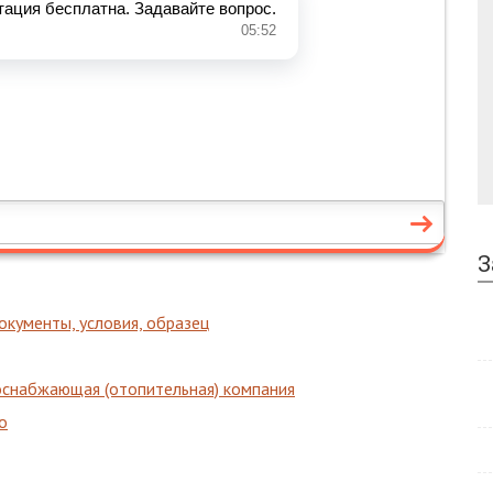
З
кументы, условия, образец
оснабжающая (отопительная) компания
о