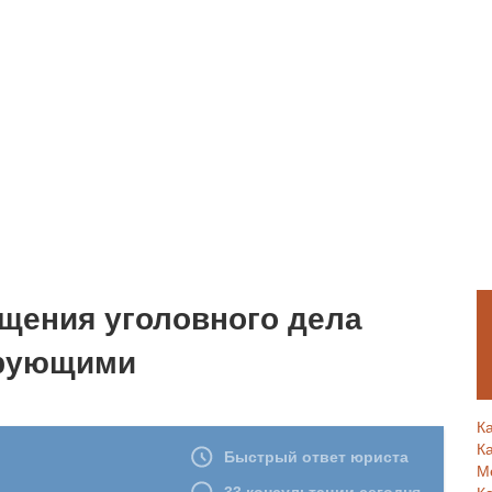
щения уголовного дела
ирующими
К
К
М