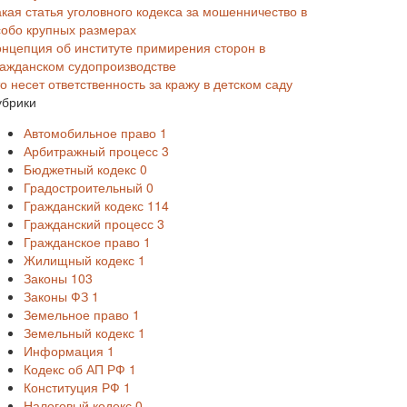
акая статья уголовного кодекса за мошенничество в
собо крупных размерах
онцепция об институте примирения сторон в
ражданском судопроизводстве
о несет ответственность за кражу в детском саду
убрики
Автомобильное право
1
Арбитражный процесс
3
Бюджетный кодекс
0
Градостроительный
0
Гражданский кодекс
114
Гражданский процесс
3
Гражданское право
1
Жилищный кодекс
1
Законы
103
Законы ФЗ
1
Земельное право
1
Земельный кодекс
1
Информация
1
Кодекс об АП РФ
1
Конституция РФ
1
Налоговый кодекс
0