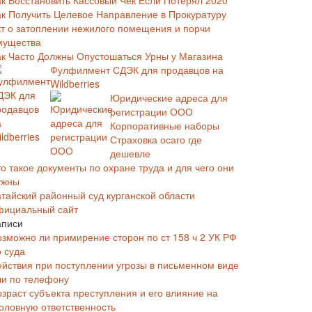
ак Восстановить Кассовый Чек Если Потерял 2020
ак Получить Целевое Направление в Прокуратуру
кт о затоплении нежилого помещения и порчи
мущества
ак Часто Должны Опустошаться Урны у Магазина
Фулфилмент СДЭК для продавцов на
Wildberries
Юридические адреса для
регистрации ООО
Корпоративные наборы
Страховка осаго где
дешевле
о такое документы по охране труда и для чего они
ужны
атайский районный суд курганской области
фициальный сайт
аписи
озможно ли примирение сторон по ст 158 ч 2 УК РФ
о суда
ействия при поступлении угрозы в письменном виде
ли по телефону
озраст субъекта преступления и его влияние на
головную ответственность