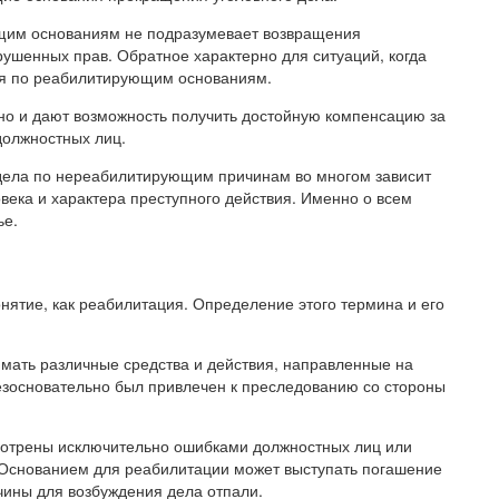
щим основаниям не подразумевает возвращения
рушенных прав. Обратное характерно для ситуаций, когда
ия по реабилитирующим основаниям.
 но и дают возможность получить достойную компенсацию за
должностных лиц.
дела по нереабилитирующим причинам во многом зависит
овека и характера преступного действия. Именно о всем
ье.
нятие, как реабилитация. Определение этого термина и его
имать различные средства и действия, направленные на
безосновательно был привлечен к преследованию со стороны
мотрены исключительно ошибками должностных лиц или
Основанием для реабилитации может выступать погашение
ичины для возбуждения дела отпали.