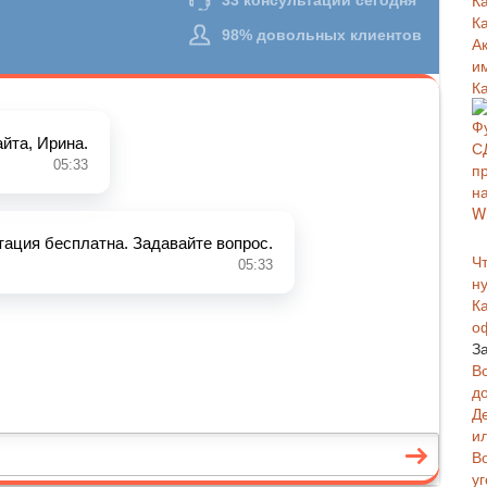
К
К
А
и
К
Чт
н
К
о
З
В
д
Д
и
В
у