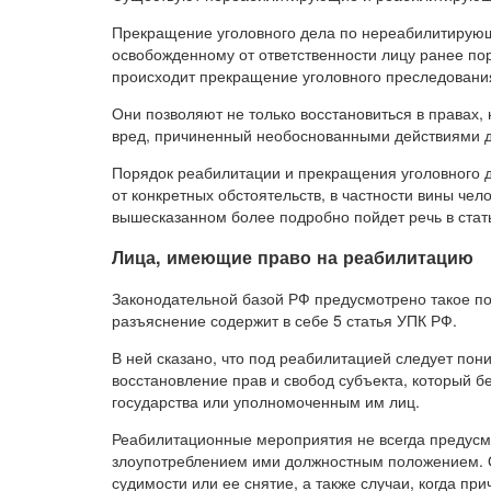
Прекращение уголовного дела по нереабилитирую
освобожденному от ответственности лицу ранее по
происходит прекращение уголовного преследован
Они позволяют не только восстановиться в правах,
вред, причиненный необоснованными действиями 
Порядок реабилитации и прекращения уголовного 
от конкретных обстоятельств, в частности вины чел
вышесказанном более подробно пойдет речь в стат
Лица, имеющие право на реабилитацию
Законодательной базой РФ предусмотрено такое по
разъяснение содержит в себе 5 статья УПК РФ.
В ней сказано, что под реабилитацией следует пон
восстановление прав и свобод субъекта, который 
государства или уполномоченным им лиц.
Реабилитационные мероприятия не всегда предус
злоупотреблением ими должностным положением. 
судимости или ее снятие, а также случаи, когда пр