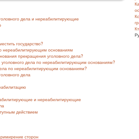
К
о
К
головного дела и нереабилитирующие
г
ю
Кт
Р
естить государство?
по нереабилитирующим основаниям
нования прекращения уголовного дела?
е уголовного дела по нереабилитирующим основаниям?
 дела по нереабилитирующим основаниям?
оловного дела
реабилитацию
реабилитирующие и нереабилитирующие
ла
ступным действием
примирение сторон