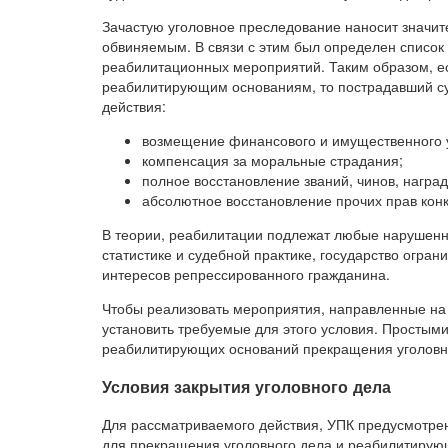
Зачастую уголовное преследование наносит значи
обвиняемым. В связи с этим был определен список 
реабилитационных мероприятий. Таким образом, е
реабилитирующим основаниям, то пострадавший с
действия:
возмещение финансового и имущественного 
компенсация за моральные страдания;
полное восстановление званий, чинов, награ
абсолютное восстановление прочих прав конк
В теории, реабилитации подлежат любые нарушенны
статистике и судебной практике, государство огра
интересов репрессированного гражданина.
Чтобы реализовать мероприятия, направленные на
установить требуемые для этого условия. Просты
реабилитирующих оснований прекращения уголовно
Условия закрытия уголовного дела
Для рассматриваемого действия, УПК предусмотр
для прекращения уголовного дела и реабилитиру