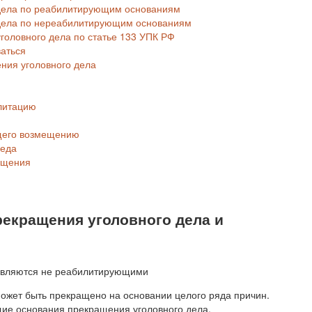
 дела по реабилитирующим основаниям
 дела по нереабилитирующим основаниям
оловного дела по статье 133 УПК РФ
ваться
ния уголовного дела
литацию
щего возмещению
реда
ещения
екращения уголовного дела и
может быть прекращено на основании целого ряда причин.
е основания прекращения уголовного дела.