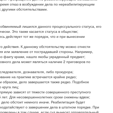
 время отказ в возбуждении дела по нереабилитирующим
 другими обстоятельствами.
к обвиняемый лишился данного процессуального статуса, его
ески. Это также касается статуса в обществе;
есь действует тот же порядок, что и при вынесении
о действия. К данному обстоятельству можно отнести
ия или заявление от пострадавшей стороны. Например,
по факту кражи, нашло якобы украденный предмет;
овного дела может являться наличие 2 приговоров по
ледователя, дознавателя, либо прокурора;
ание на практике встречается крайне редко;
 образом, дело завершается также редко. Подобное
 круга лиц;
апрямую зависят от тяжести совершенного преступного
15 лет. Для несовершеннолетних сроки снижены вдвое;
 дело обстоит немного иначе. Реабилитация будет
 ходатайствуют о завершении дела в штатном порядке. При
роведены в том случае, если суд вынесет оправдательный