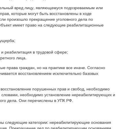
тельный вред лицу, являющемуся подозреваемым или
прав, которые могут быть восстановлены в ходе
сли произошло прекращение уголовного дела по
убъект имеет право на следующие реабилитационные
ущерба;
д и реабилитация в трудовой сфере;
ретного лица.
е права граждан, но на практике все иначе. Согласно
ничивается восстановлением исключительно базовых
 восстановление порушенных прав и свобод, необходимо
ми словами, необходимо установление нереабилитирующих и
го дела. Они перечислены в УПК РФ.
ены следующие категории: нереабилитирующие основания
ющие. Прекращение дел по реабилитирующим основаниям