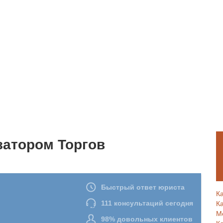
затором Торгов
К
К
М