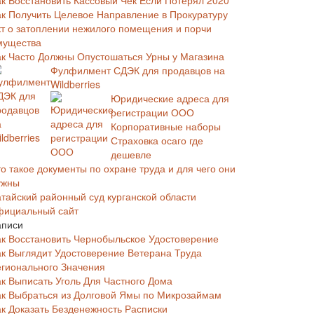
ак Восстановить Кассовый Чек Если Потерял 2020
ак Получить Целевое Направление в Прокуратуру
кт о затоплении нежилого помещения и порчи
мущества
ак Часто Должны Опустошаться Урны у Магазина
Фулфилмент СДЭК для продавцов на
Wildberries
Юридические адреса для
регистрации ООО
Корпоративные наборы
Страховка осаго где
дешевле
о такое документы по охране труда и для чего они
ужны
атайский районный суд курганской области
фициальный сайт
аписи
ак Восстановить Чернобыльское Удостоверение
ак Выглядит Удостоверение Ветерана Труда
егионального Значения
ак Выписать Уголь Для Частного Дома
ак Выбраться из Долговой Ямы по Микрозаймам
ак Доказать Безденежность Расписки