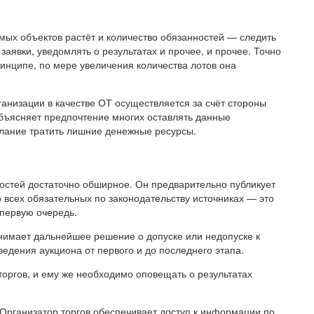
емых объектов растёт и количество обязанностей — следить
заявки, уведомлять о результатах и прочее, и прочее. Точно
принципе, по мере увеличения количества лотов она
ганизации в качестве ОТ осуществляется за счёт стороны
объясняет предпочтение многих оставлять данные
ание тратить лишние денежные ресурсы.
ностей достаточно обширное. Он предварительно публикует
всех обязательных по законодательству источниках — это
первую очередь.
инимает дальнейшее решение о допуске или недопуске к
ведения аукциона от первого и до последнего этапа.
оргов, и ему же необходимо оповещать о результатах
Организатор торгов обеспечивает доступ к информации по