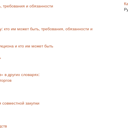
К
ь, требования и обязанности
Р
у: кто им может быть, требования, обязанности и
укциона и кто им может быть
ь
» в других словарях:
торгов
 совместной закупки
дств