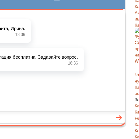
К
К
А
и
К
Чт
н
К
о
З
К
К
Р
К
К
К