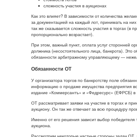
сложность участия в аукционах
Как это влияет? В зависимости от количества жела
за документацией на каждый лот, принимать на них 
так же сказывается сложность участия в торгах (в 
пропорционально возрастает).
При этом, важный пункт, оплата услуг сторонней ор
должника (несостоятельного лица, банкрота). Это 
обязанности арбитражному управляющему — нежел
Обязанности ОТ
У организатора торгов по банкротству поле обязан
информацию о продаже имущества предприятия во 
издание «Коммерсантъ» и «Федресурс» (ЕФРСБ) в 
ОТ рассматривает заявки на участие в торгах и пр
аукциону. Он так же отвечает за всю процедуру про
Именно от его решения зависит выбор победителя т
аукциона.
Рассмотрим некоторые частные стороны задач ОТ. 