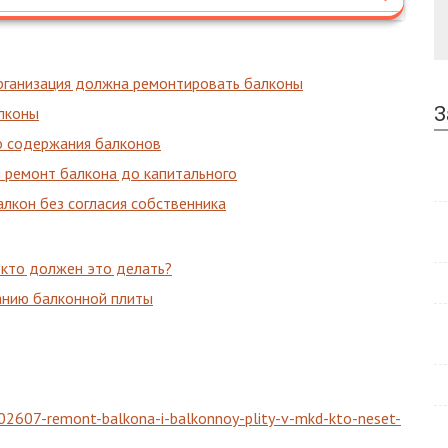
 организация должна ремонтировать балконы
З
алконы
о содержания балконов
 ремонт балкона до капитального
лкон без согласия собственника
 кто должен это делать?
анию балконной плиты
02607-remont-balkona-i-balkonnoy-plity-v-mkd-kto-neset-