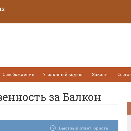
Освобождение
Уголовный кодекс
Законы
Соста
венность за Балкон