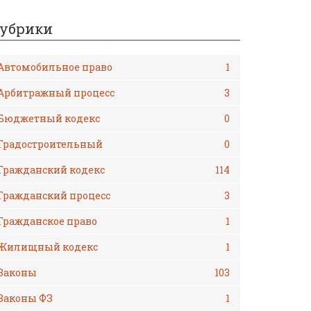
убрики
Автомобильное право
1
Арбитражный процесс
3
Бюджетный кодекс
0
Градостроительный
0
Гражданский кодекс
114
Гражданский процесс
3
Гражданское право
1
Жилищный кодекс
1
Законы
103
Законы ФЗ
1