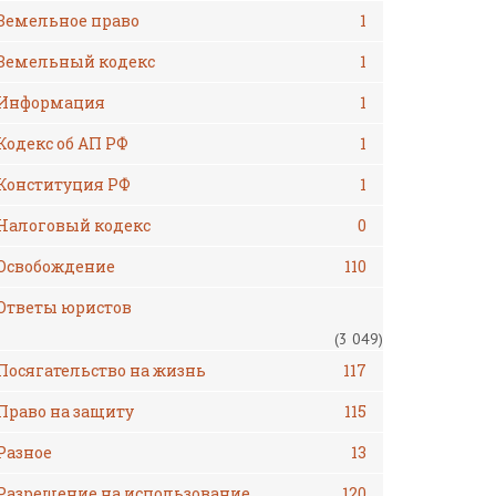
Земельное право
1
Земельный кодекс
1
Информация
1
Кодекс об АП РФ
1
Конституция РФ
1
Налоговый кодекс
0
Освобождение
110
Ответы юристов
(3 049)
Посягательство на жизнь
117
Право на защиту
115
Разное
13
Разрешение на использование
120