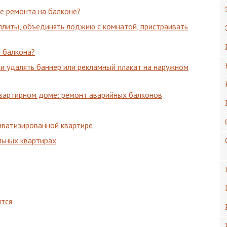
е ремонта на балконе?
литы, объединять лоджию с комнатой, пристраивать
е балкона?
и удалять баннер или рекламный плакат на наружном
вартирном доме: ремонт аварийных балконов
иватизированной квартире
льных квартирах
ится