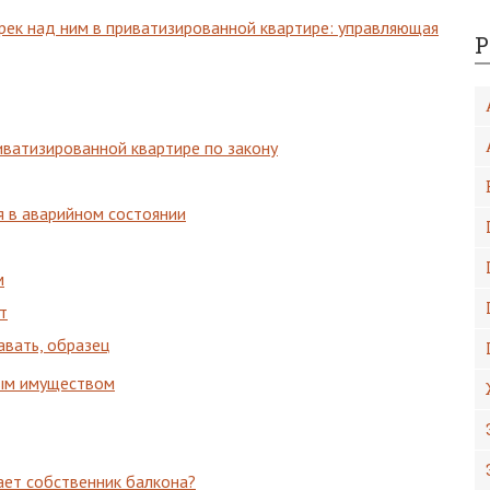
рек над ним в приватизированной квартире: управляющая
Р
ватизированной квартире по закону
я в аварийном состоянии
м
т
авать, образец
ым имуществом
ает собственник балкона?