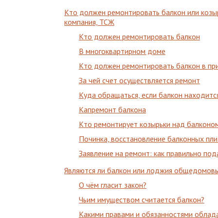
Кто должен ремонтировать балкон или козы
компания, ТСЖ
Кто должен ремонтировать балкон
В многоквартирном доме
Кто должен ремонтировать балкон в при
За чей счет осуществляется ремонт
Куда обращаться, если балкон находитс
Капремонт балкона
Кто ремонтирует козырьки над балконо
Починка, восстановление балконных пли
Заявление на ремонт: как правильно под
Являются ли балкон или лоджия общедомов
О чём гласит закон?
Чьим имуществом считается балкон?
Какими правами и обязанностями облад