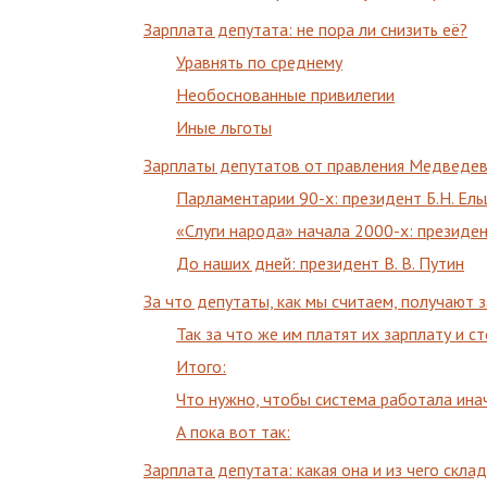
Зарплата депутата: не пора ли снизить её?
Уравнять по среднему
Необоснованные привилегии
Иные льготы
Зарплаты депутатов от правления Медведева
Парламентарии 90-х: президент Б.Н. Ель
«Слуги народа» начала 2000-х: президе
До наших дней: президент В. В. Путин
За что депутаты, как мы считаем, получают 
Так за что же им платят их зарплату и с
Итого:
Что нужно, чтобы система работала ина
А пока вот так:
Зарплата депутата: какая она и из чего скл