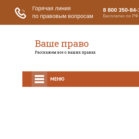
Ваше право
Расскажем все о ваших правах
МЕНЮ
Право на защиту
Гражданский кодекс
Освобождение
Уголовный кодекс