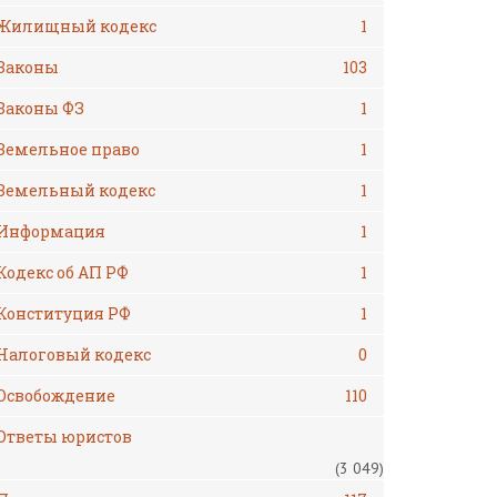
Жилищный кодекс
1
Законы
103
Законы ФЗ
1
Земельное право
1
Земельный кодекс
1
Информация
1
Кодекс об АП РФ
1
Конституция РФ
1
Налоговый кодекс
0
Освобождение
110
Ответы юристов
(3 049)