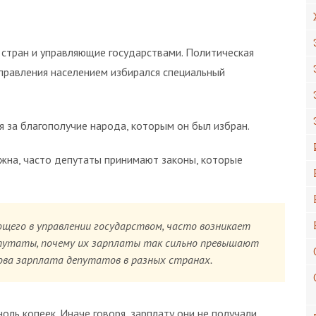
стран и управляющие государствами. Политическая
управления населением избирался специальный
 за благополучие народа, которым он был избран.
ожна, часто депутаты принимают законы, которые
ющего в управлении государством, часто возникает
епутаты, почему их зарплаты так сильно превышают
ова зарплата депутатов в разных странах.
оль копеек. Иначе говоря, зарплату они не получали.