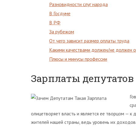
Разновидности слуг народа
В Госдуме
В РФ
За рубежом
От чего зависит размер оплаты труда
Какими качествами должен/не должен о
Плюсы и минусы профессии
Зарплаты депутатов 
Го
ср
олицетворяет власть и является ее творцом — к 
жителей нашей страны, ведь уровень их доходов