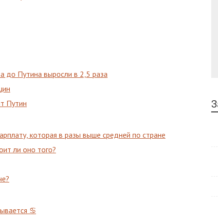
 до Путина выросли в 2,5 раза
цин
З
нт Путин
зарплату, которая в разы выше средней по стране
тоит ли оно того?
че?
адывается ♋