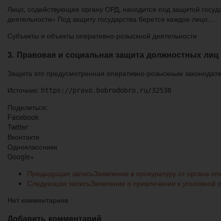
Лицо, содействующее органу ОРД, находится под защитой государ
деятельности» Под защиту государства берется каждое лицо…
Субъекты и объекты оперативно-розыскной деятельности
3. Правовая и социальная защита должностных ли
Защита это предусмотренная оперативно-розыскным законодат
Источник:
https://pravo.bobrodobro.ru/32538
Поделиться:
Facebook
Twitter
Вконтакте
Одноклассники
Google+
Предыдущая запись
Заявление в прокуратуру от органа оп
Следующая запись
Заявление о привлечении к уголовной о
Нет комментариев
Добавить комментарий