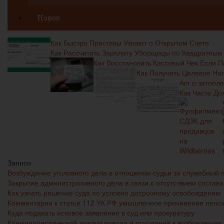
Новое
Как Быстро Приставы Узнают о Открытом Счете
Как Рассчитать Зарплату Уборщицы по Квадратны
Как Восстановить Кассовый Чек Если 
Как Получить Целевое На
Акт о затопл
Как Часто Д
Записи
Возбуждение уголовного дела в отношении судьи за служебный 
Закрытие административного дела в связи с отсутствием состав
Как узнать решение суда по условно досрочному освобождению
Комментарии к статье 112 УК РФ умышленное причинение легко
Куда подавать исковое заявление в суд или прокуратуру
Криминалистический анализ повода и оснований к возбуждению 