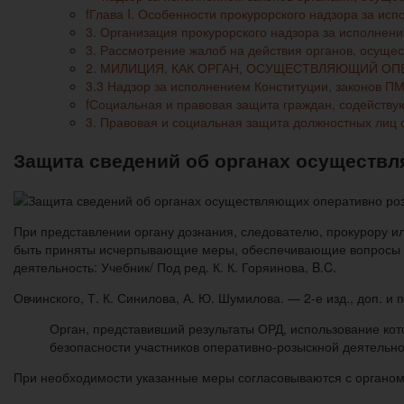
fГлава I. Особенности прокурорского надзора за и
3. Организация прокурорского надзора за исполне
3. Рассмотрение жалоб на действия органов, осуще
2. МИЛИЦИЯ, КАК ОРГАН, ОСУЩЕСТВЛЯЮЩИЙ О
3.3 Надзор за исполнением Конституции, законов П
fСоциальная и правовая защита граждан, содейств
3. Правовая и социальная защита должностных лиц
Защита сведений об органах осуществ
При представлении органу дознания, следователю, прокурору и
быть приняты исчерпывающие меры, обеспечивающие вопросы к
деятельность: Учебник/ Под ред. К. К. Горяинова, B.C.
Овчинского, Т. К. Синилова, А. Ю. Шумилова. — 2-е изд., доп. и
Орган, представивший результаты ОРД, использование кот
безопасности участников оперативно-розыскной деятельно
При необходимости указанные меры согласовываются с органом 