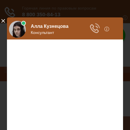
Ваше право
Расскажем все о ваших правах
Меню
Право на защиту
Гражданский кодекс
Освобождение
Уголовный кодекс