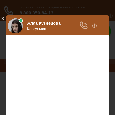
Ваше право
Расскажем все о ваших правах
Меню
Право на защиту
Гражданский кодекс
Освобождение
Уголовный кодекс