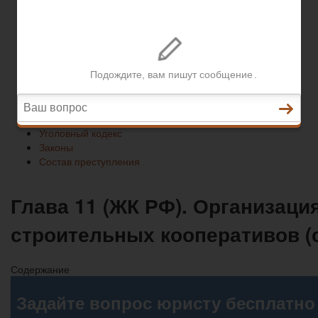
Законы
Состав преступления
Право на защиту
Гражданский кодекс
Освобождение
Уголовный кодекс
Законы
Состав преступления
Глава 11 (ЖК РФ). Организац
строительных кооперативов (с
Содержание