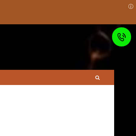
Право на
Состав преступления
защиту