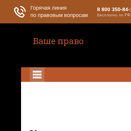
Ваше право
Расскажем все о ваших правах
Право на защиту
Гражданский ко
Гражданский кодекс
Освобождение
Уголовный кодекс
Законы
Состав преступления