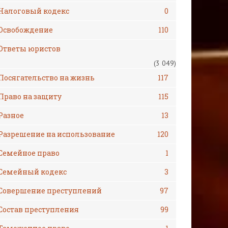
Налоговый кодекс
0
Освобождение
110
Ответы юристов
(3 049)
Посягательство на жизнь
117
Право на защиту
115
Разное
13
Разрешение на использование
120
Семейное право
1
Семейный кодекс
3
Совершение преступлений
97
Состав преступления
99