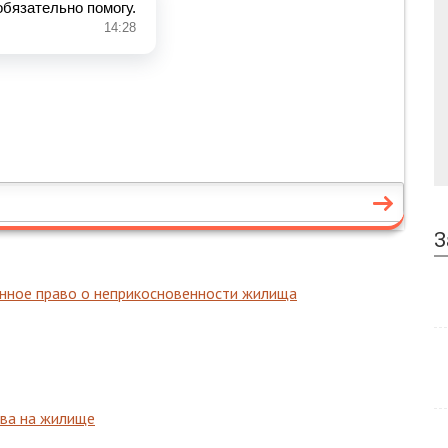
З
онное право о неприкосновенности жилища
ава на жилище