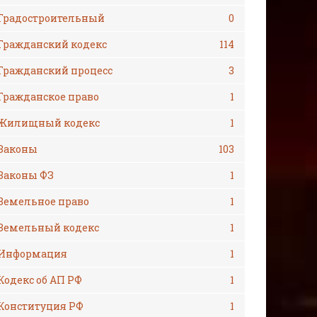
Градостроительный
0
Гражданский кодекс
114
Гражданский процесс
3
Гражданское право
1
Жилищный кодекс
1
Законы
103
Законы ФЗ
1
Земельное право
1
Земельный кодекс
1
Информация
1
Кодекс об АП РФ
1
Конституция РФ
1