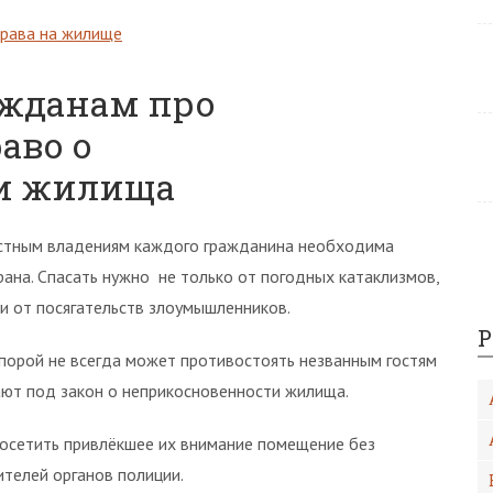
права на жилище
ажданам про
аво о
и жилища
стным владениям каждого гражданина необходима
рана. Спасать нужно не только от погодных катаклизмов,
 и от посягательств злоумышленников.
Р
 порой не всегда может противостоять незванным гостям
дают под закон о неприкосновенности жилища.
осетить привлёкшее их внимание помещение без
ителей органов полиции.