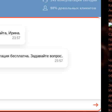
К
К
А
и
К
Чт
н
К
о
З
З
И
д
К
п
К