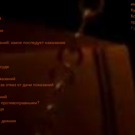
и
К
К
й
п
Р
ии
аний: какое последует наказание
 суде
оказаний
 за отказ от дачи показаний
аний
я противоправными?
ца
о деяния