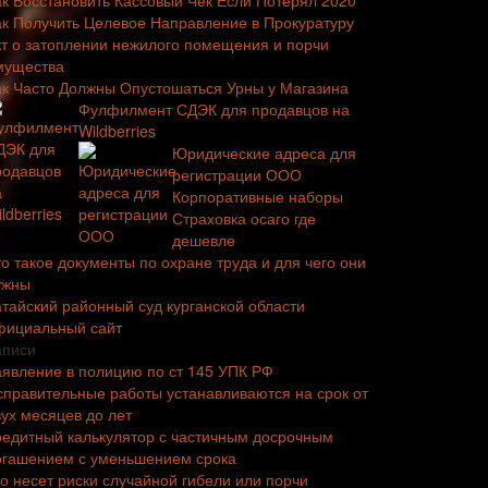
ак Восстановить Кассовый Чек Если Потерял 2020
ак Получить Целевое Направление в Прокуратуру
кт о затоплении нежилого помещения и порчи
мущества
ак Часто Должны Опустошаться Урны у Магазина
Фулфилмент СДЭК для продавцов на
Wildberries
Юридические адреса для
регистрации ООО
Корпоративные наборы
Страховка осаго где
дешевле
о такое документы по охране труда и для чего они
ужны
атайский районный суд курганской области
фициальный сайт
аписи
аявление в полицию по ст 145 УПК РФ
справительные работы устанавливаются на срок от
вух месяцев до лет
редитный калькулятор с частичным досрочным
огашением с уменьшением срока
то несет риски случайной гибели или порчи