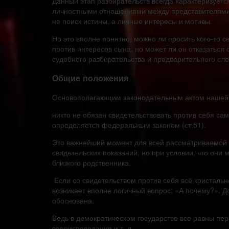
Данный этап разбирательств всегда характеризует
личностными отношениями между представителями 
не поиск истины, а личные интересы и мотивы.
Но это вполне понятно, можно ли просить кого-то с
против интересов сына, но может ли он отказаться
судебного разбирательства и предварительного сле
Общие положения
Основополагающим законодательным актом нашей с
никто не обязан свидетельствовать против себя само
определяется федеральным законом (ст.51).
Это важнейший момент для всей рассматриваемой те
свидетельских показаний, но при условии, что они 
близкого родственника.
Если со свидетельством против себя всё кристально
возникает вполне логичный вопрос: «А почему?». Д
обоснована.
Ведь в демократическом государстве все равны пер
вероисповедания и т. д.