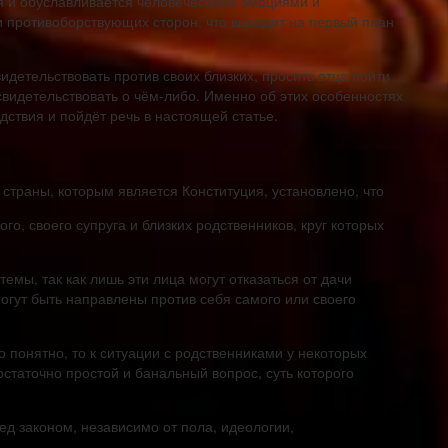
ся и обуславливается человеческими эмоциями и
противоборствующих сторон, что выводит на первый план
видетельствовать против своих близких, просить отца пойти
 свидетельствовать о чём-либо. Именно об этих особенностях
дствия и пойдёт речь в настоящей статье.
траны, которым является Конституция, установлено, что
го, своего супруга и близких родственников, круг которых
мы, так как лишь эти лица могут отказаться от дачи
могут быть направлены против себя самого или своего
 понятно, то к ситуации с родственниками у некоторых
остаточно простой и банальный вопрос, суть которого
ед законом, независимо от пола, идеологии,