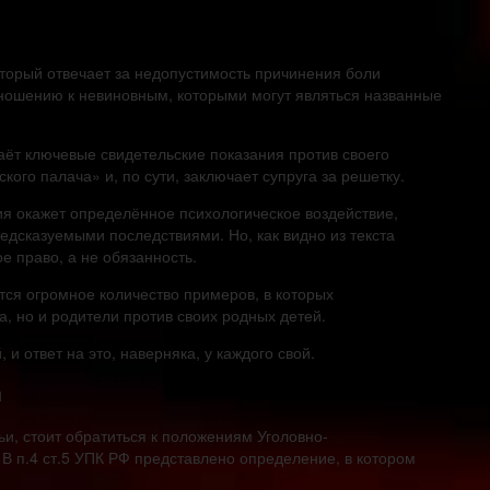
оторый отвечает за недопустимость причинения боли
тношению к невиновным, которыми могут являться названные
аёт ключевые свидетельские показания против своего
кого палача» и, по сути, заключает супруга за решетку.
ция окажет определённое психологическое воздействие,
едсказуемыми последствиями. Но, как видно из текста
ое право, а не обязанность.
тся огромное количество примеров, в которых
га, но и родители против своих родных детей.
 и ответ на это, наверняка, у каждого свой.
и
ьи, стоит обратиться к положениям Уголовно-
 В п.4 ст.5 УПК РФ представлено определение, в котором