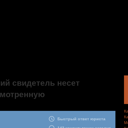
ний свидетель несет
смотренную
К
К
М