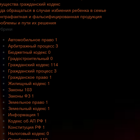
мущества гражданский кодекс
уда обращаться в случае избиения ребенка в семье
онтрафактная и фальсифицированная продукция
роблемы и пути их решения
убрики
Автомобильное право
1
Арбитражный процесс
3
Бюджетный кодекс
0
Градостроительный
0
Гражданский кодекс
114
Гражданский процесс
3
Гражданское право
1
Жилищный кодекс
1
Законы
103
Законы ФЗ
1
Земельное право
1
Земельный кодекс
1
Информация
1
Кодекс об АП РФ
1
Конституция РФ
1
Налоговый кодекс
0
Освобождение
110