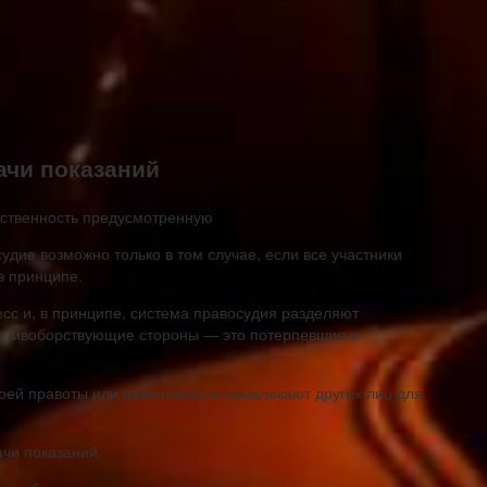
дачи показаний
удие возможно только в том случае, если все участники
в принципе.
есс и, в принципе, система правосудия разделяют
противоборствующие стороны — это потерпевшие и
воей правоты или невиновности привлекают других лиц для
ачи показаний.