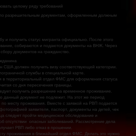
вовать целому ряду требований
м, по разрешительным документам, оформленным должным
у и получить статус мигранта официально. После этого
ивание, собираются и подаются документы на ВНЖ. Через
 сбору документов на гражданство.
ажданина
н США должен получить визу соответствующей категории.
пограничной службы в специальной карте.
я в территориальный отдел ФМС для оформления статуса
 считая со дня пересечения границы.
ледует получить разрешение на временное проживание.
ю данный документ не подлежит. На этот же период
 по месту проживания. Вместе с заявкой на РВП подается
фотографией заявителя, паспорт, документы на детей, чек
ца следует пройти медицинское обследование и
об отсутствии опасных заболеваний. Рассмотрение дела
олучает РВП либо отказ в прошении.
сту проживания в ближайший отдел ФМС. Делать это нужно