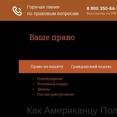
Ваше право
Расскажем все о ваших правах
Право на защиту
Гражданский кодекс
Освобождение
Уголовный кодекс
Законы
Состав преступления
Как Американцу Пол