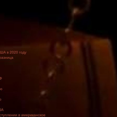
США в 2020 году
 разница
РФ
во
о
ША
вступлении в американское