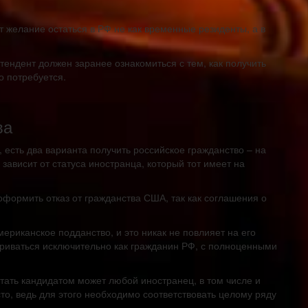
 желание остаться в РФ не как временные резиденты, а в
тендент должен заранее ознакомиться с тем, как получить
о потребуется.
ва
есть два варианта получить российское гражданство – на
ависит от статуса иностранца, который тот имеет на
оформить отказ от гражданства США, так как соглашения о
ериканское подданство, и это никак не повлияет на его
атриваться исключительно как гражданин РФ, с полноценными
стать кандидатом может любой иностранец, в том числе и
то, ведь для этого необходимо соответствовать целому ряду