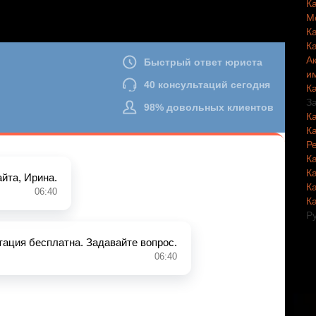
К
М
К
К
А
и
К
З
К
К
Р
К
К
К
К
Р