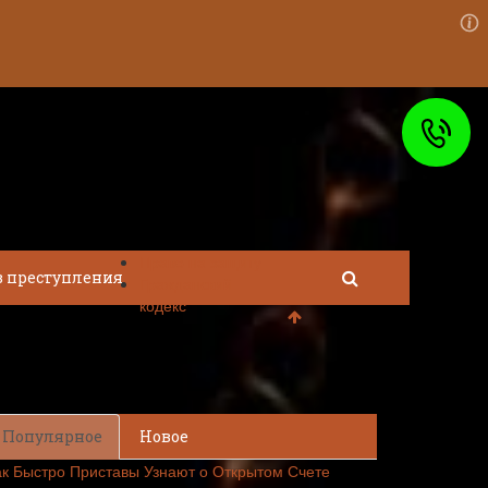
Право на защиту
в преступления
Гражданский
кодекс
Популярное
Новое
ак Быстро Приставы Узнают о Открытом Счете