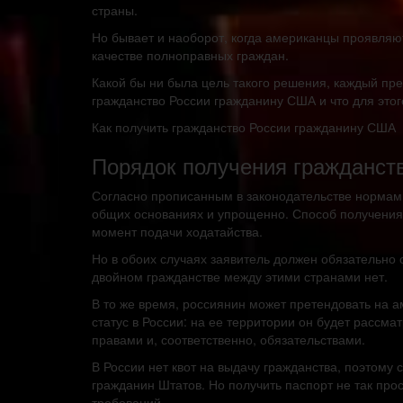
страны.
Но бывает и наоборот, когда американцы проявляют
качестве полноправных граждан.
Какой бы ни была цель такого решения, каждый пре
гражданство России гражданину США и что для этог
Как получить гражданство России гражданину США
Порядок получения гражданст
Согласно прописанным в законодательстве нормам, 
общих основаниях и упрощенно. Способ получения з
момент подачи ходатайства.
Но в обоих случаях заявитель должен обязательно 
двойном гражданстве между этими странами нет.
В то же время, россиянин может претендовать на ам
статус в России: на ее территории он будет рассм
правами и, соответственно, обязательствами.
В России нет квот на выдачу гражданства, поэтому 
гражданин Штатов. Но получить паспорт не так прос
требований.