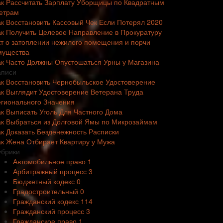
ак Рассчитать Зарплату Уборщицы по Квадратным
етрам
ак Восстановить Кассовый Чек Если Потерял 2020
ак Получить Целевое Направление в Прокуратуру
кт о затоплении нежилого помещения и порчи
мущества
ак Часто Должны Опустошаться Урны у Магазина
аписи
ак Восстановить Чернобыльское Удостоверение
ак Выглядит Удостоверение Ветерана Труда
егионального Значения
ак Выписать Уголь Для Частного Дома
ак Выбраться из Долговой Ямы по Микрозаймам
ак Доказать Безденежность Расписки
ак Жена Отбирает Квартиру у Мужа
убрики
Автомобильное право
1
Арбитражный процесс
3
Бюджетный кодекс
0
Градостроительный
0
Гражданский кодекс
114
Гражданский процесс
3
Гражданское право
1