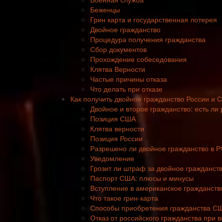
Беженцы
Грин карта и государственная лотерея
Двойное гражданство
Процедура получения гражданства
Сбор документов
Прохождение собеседования
Клятва Верности
Частые причины отказа
Что делать при отказе
Как получить двойное гражданство России и 
Двойное и второе гражданство: есть ли
Позиция США
Клятва верности
Позиция России
Разрешено ли двойное гражданство в 
Уведомление
Грозит ли штраф за двойное гражданст
Паспорт США: плюсы и минусы
Вступление в американское гражданств
Что такое грин-карта
Способы приобретения гражданства С
Отказ от российского гражданства при 