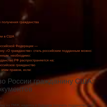
е получения гражданства
ии в США
Российской Федерации —
кону «О гражданстве» стать российским подданным можно:
анным, необходимо:
жданство РФ распространяется на:
оссийское гражданство
этим правом, если:
во России гражданину США:
окументов
рику на ПМЖ, надеясь в будущем получить подданство этой