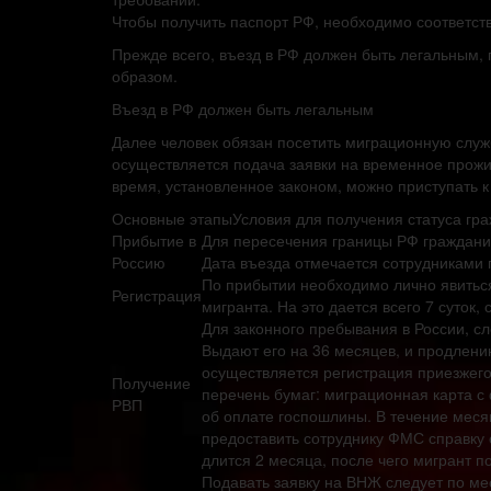
Чтобы получить паспорт РФ, необходимо соответст
Прежде всего, въезд в РФ должен быть легальны
образом.
Въезд в РФ должен быть легальным
Далее человек обязан посетить миграционную служб
осуществляется подача заявки на временное прож
время, установленное законом, можно приступать к
Основные этапыУсловия для получения статуса гр
Прибытие в
Для пересечения границы РФ граждани
Россию
Дата въезда отмечается сотрудниками 
По прибытии необходимо лично явитьс
Регистрация
мигранта. На это дается всего 7 суток,
Для законного пребывания в России, с
Выдают его на 36 месяцев, и продлени
осуществляется регистрация приезжего
Получение
перечень бумаг: миграционная карта с 
РВП
об оплате госпошлины. В течение меся
предоставить сотруднику ФМС справку 
длится 2 месяца, после чего мигрант п
Подавать заявку на ВНЖ следует по ме