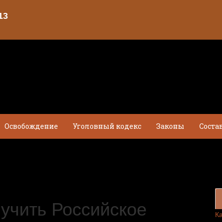
Освобождение
Уголовный кодекс
Законы
Соста
учить Российское
К