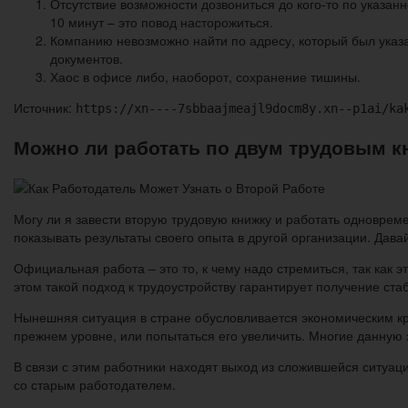
Отсутствие возможности дозвониться до кого-то по указан
10 минут – это повод насторожиться.
Компанию невозможно найти по адресу, который был указа
документов.
Хаос в офисе либо, наоборот, сохранение тишины.
Источник:
https://xn----7sbbaajmeajl9docm8y.xn--p1ai/ka
Можно ли работать по двум трудовым 
Могу ли я завести вторую трудовую книжку и работать одновре
показывать результаты своего опыта в другой организации. Дава
Официальная работа – это то, к чему надо стремиться, так как э
этом такой подход к трудоустройству гарантирует получение ста
Нынешняя ситуация в стране обусловливается экономическим кр
прежнем уровне, или попытаться его увеличить. Многие данную
В связи с этим работники находят выход из сложившейся ситуаци
со старым работодателем.