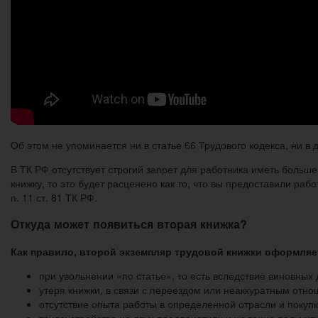
Об этом не упоминается ни в статье 66 Трудового кодекса, ни в 
В ТК РФ отсутствует строгий запрет для работника иметь больш
книжку, то это будет расценено как то, что вы предоставили р
п. 11 ст. 81 ТК РФ.
Откуда может появиться вторая книжка?
Как правило, второй экземпляр трудовой книжки оформляе
при увольнении «по статье», то есть вследствие виновных
утеря книжки, в связи с переездом или неаккуратным отн
отсутствие опыта работы в определенной отрасли и поку
трудоустройство на двух предприятиях и желание получи