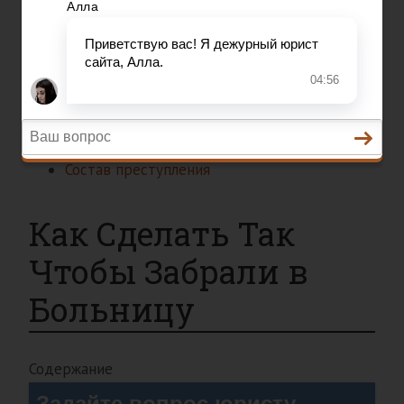
Состав преступления
Право на защиту
Гражданский кодекс
Освобождение
Уголовный кодекс
Законы
Состав преступления
Как Сделать Так
Чтобы Забрали в
Больницу
Содержание