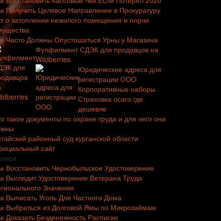
ак Восстановить Кассовый Чек Если Потерял 2020
ак Получить Целевое Направление в Прокуратуру
кт о затоплении нежилого помещения и порчи
мущества
ак Часто Должны Опустошаться Урны у Магазина
Фулфилмент СДЭК для продавцов на
Wildberries
Юридические адреса для
регистрации ООО
Корпоративные наборы
Страховка осаго где
дешевле
о такое документы по охране труда и для чего они
ужны
атайский районный суд курганской области
фициальный сайт
аписи
ак Восстановить Чернобыльское Удостоверение
ак Выглядит Удостоверение Ветерана Труда
егионального Значения
ак Выписать Уголь Для Частного Дома
ак Выбраться из Долговой Ямы по Микрозаймам
ак Доказать Безденежность Расписки