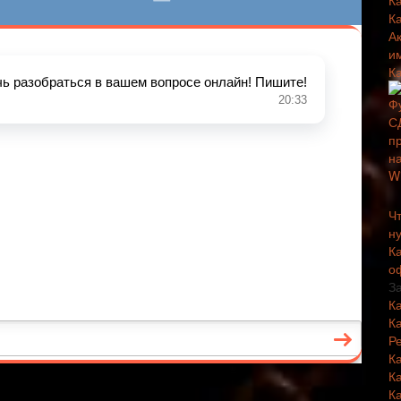
К
К
А
и
К
Чт
н
К
о
З
К
К
Р
К
К
К