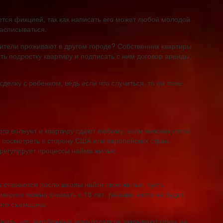
яется фикцией, так как написать его может любой молодой
расписываться.
дители проживают в другом городе? Собственник квартиры
ть подростку квартиру и подписать с ним договор аренды,
елку с ребенком, ведь если что случиться, то он тоже
ого волнует и квартиру сдают любому, если человек готов
 посмотреть в сторону США или европейских стран,
о регулирует процессы найма жилья.
 стараются после школы найти свое жилье, пусть
Америке можно снимать с 18 лет, раньше никто не будет
ного съемщика.
мать, что зарубежные арендодатели закрывают глаза на