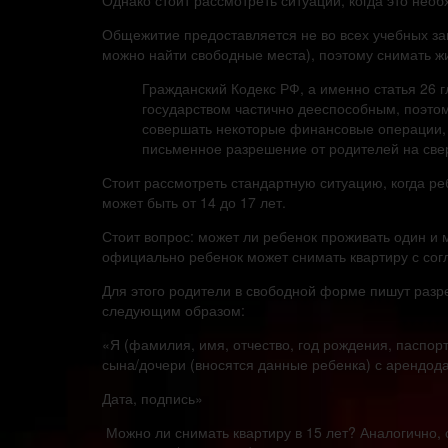
Однако стоит рассмотреть ситуации, когда это необ
Общежитие предоставляется не во всех учебных за
можно найти свободные места), поэтому снимать жи
Гражданский Кодекс РФ, а именно статья 26 гл
государством частично дееспособным, поэтому
совершать некоторые финансовые операции, 
письменное разрешение от родителей на све
Стоит рассмотреть стандартную ситуацию, когда р
может быть от 14 до 17 лет.
Стоит вопрос: может ли ребенок проживать один и м
официально ребенок может снимать квартиру с сог
Для этого родители в свободной форме пишут разр
следующим образом:
«Я (фамилия, имя, отчество, год рождения, паспор
сына/дочери (вносятся данные ребенка) с арендода
Дата, подпись»
Можно ли снимать квартиру в 15 лет? Аналогично,