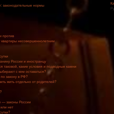
К
ду: законодательные нормы
Р
и против
чу квартиры несовершеннолетним
сутки
данину России и иностранцу
ся таковой, какие условия и подводные камни
выбирают с кем оставаться?
 по закону в РФ?
ить жить отдельно от родителей?
?
е — законы России
 или нет
сутки?