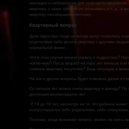
накладно и небезопасно для этой части населения. 
квартиру, с каких средств ее оплачивать и т. д., а 
квартиру несовершеннолетнему.
Квартирный вопрос
Даже взрослые люди не всегда могут позволить от
родителями либо делить квартиру с другими людьми
нормальной жизни.
Что в этом случае можно сказать о подростках? Нап
исключено? Пусть возраст на пару лет меньше или
снимать квартиру посуточно? Ведь ситуации в жизн
На эти и другие вопросы будет отвечено далее в ста
Со скольки лет можно снять квартиру в аренду? П
достигшие восемнадцати лет.
С 14 до 18 лет, несмотря на то, что ребенок может
контролируются либо родителями, либо опекунами,
Поэтому, когда возникает вопрос, можно ли снять к