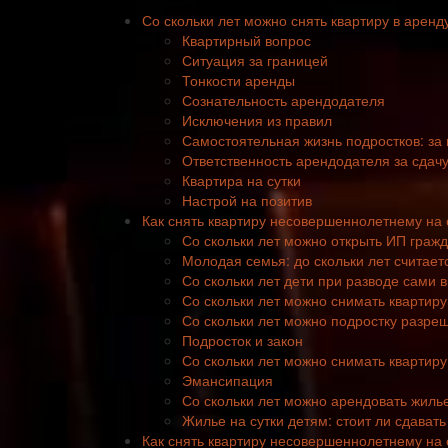
Со скольки лет можно снять квартиру в арен
Квартирный вопрос
Ситуация за границей
Тонкости аренды
Сознательность арендодателя
Исключения из правил
Самостоятельная жизнь подростков: за 
Ответственность арендодателя за сда
Квартира на сутки
Настрой на позитив
Как снять квартиру несовершеннолетнему на 
Со скольки лет можно открыть ИП граж
Молодая семья: до скольки лет считает
Со скольки лет дети при разводе сами 
Со скольки лет можно снимать квартиру
Со скольки лет можно подростку разреш
Подросток и закон
Со скольки лет можно снимать квартиру
Эмансипация
Со скольки лет можно арендовать жиль
Жилье на сутки детям: стоит ли сдавать
Как снять квартиру несовершеннолетнему на 