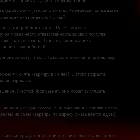
ходимо. Например, учеба в другом городе.
ведениях (официально – во всех бюджетных, но не везде
лье все-таки придется. Но как?
асит, что ребенок с 14 до 18 лет признан
 он может нести ответственность за свои поступки,
заключать договора. Обязательное условие –
ршение всех действий.
ебенок поехал учиться. На момент окончания школы ему
ожно ли снять квартиру в 14 лет? С этого возраста
ласия взрослых.
ешение. Жесткой формы нет, оно может выглядеть
тные данные) даю согласие на заключение сделки моего
телем на съем квартиры по адресу (указывается адрес).
 с согласия родителей и при наличии соответствующего