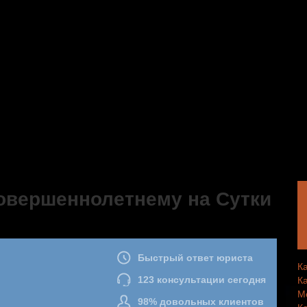
совершеннолетнему на Сутки
К
К
М