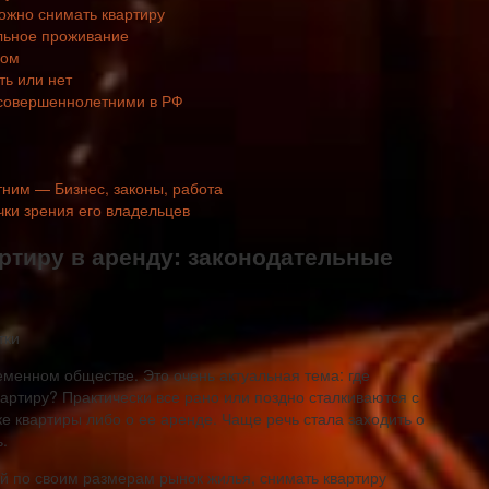
можно снимать квартиру
ельное проживание
ком
ть или нет
есовершеннолетними в РФ
ним — Бизнес, законы, работа
ки зрения его владельцев
артиру в аренду: законодательные
еменном обществе. Это очень актуальная тема: где
квартиру? Практически все рано или поздно сталкиваются с
ке квартиры либо о ее аренде. Чаще речь стала заходить о
.
й по своим размерам рынок жилья, снимать квартиру