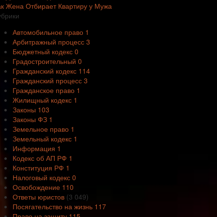
ак Жена Отбирает Квартиру у Мужа
убрики
Автомобильное право
1
Арбитражный процесс
3
Бюджетный кодекс
0
Градостроительный
0
Гражданский кодекс
114
Гражданский процесс
3
Гражданское право
1
Жилищный кодекс
1
Законы
103
Законы ФЗ
1
Земельное право
1
Земельный кодекс
1
Информация
1
Кодекс об АП РФ
1
Конституция РФ
1
Налоговый кодекс
0
Освобождение
110
Ответы юристов
(3 049)
Посягательство на жизнь
117
Право на защиту
115