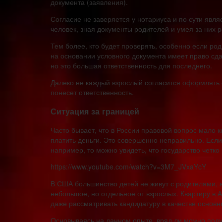
документа (заявления).
Согласие не заверяется у нотариуса и по сути явл
человек, зная документы родителей и умея за них 
Тем более, кто будет проверять, особенно если ро
на основании условного документа имеет право сда
но это большая ответственность для последнего.
Далеко не каждый взрослый согласится оформлять сд
понесет ответственность.
Ситуация за границей
Часто бывает, что в России правовой вопрос мало к
платить деньги. Это совершенно неправильно. Если
например, то можно увидеть, что государство четк
https://www.youtube.com/watch?v=3M7_JVxaYcY
В США большинство детей не живут с родителями, а
небольшое, но отдельное от взрослых. Квартиру в 
даже рассматривать кандидатуру в качестве основ
Основываясь на данном опыте, вряд ли можно поду