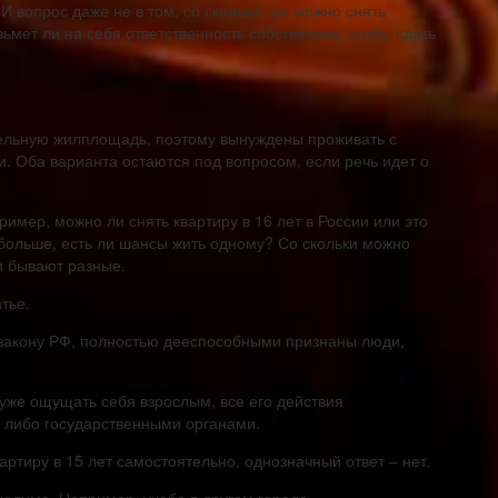
И вопрос даже не в том, со скольки лет можно снять
возьмет ли на себя ответственность собственник, чтобы сдать
дельную жилплощадь, поэтому вынуждены проживать с
. Оба варианта остаются под вопросом, если речь идет о
ример, можно ли снять квартиру в 16 лет в России или это
 больше, есть ли шансы жить одному? Со скольки можно
и бывают разные.
тье.
о закону РФ, полностью дееспособными признаны люди,
 уже ощущать себя взрослым, все его действия
 либо государственными органами.
вартиру в 15 лет самостоятельно, однозначный ответ – нет.