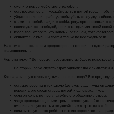
смените номер мобильного телефона;
есть возможность — уезжайте жить в другой город, чтобы н
уйдите с головой в работу, чтобы убить сразу двух зайцев
займитесь собой: найдите хобби, регулярно посещайте са
наслаждайтесь свободой, цените каждый миг своей новой 
избавьтесь от всего, что напоминает о нём, хотя фотограф
общайтесь с бывшим мужем только по необходимости.
На этом этапе психологи предостерегают женщин от одной расп
«замещением».
Чем они плохи? Во-первых, неосознанно вы будете использовать 
Во-вторых, легко спутать страх одиночества с симпатией и
Как начать новую жизнь с детьми после развода? Все предыдущи
оставьте ребёнка в той школе (детском саду), куда он ходи
пережить его среди старых друзей и одноклассников;
если он хочет, не препятствуйте его общению с отцом;
чаще проводите с детьми время: вместе ужинайте по вечер
эмоциональную связь и не давайте им закрыться в себе;
если чувствуете, что ребёнок тяжело переживает ваш разры