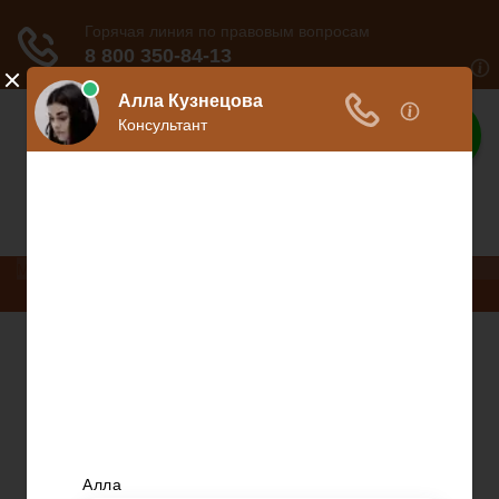
Ваше право
Расскажем все о ваших правах
Меню
Право на защиту
Гражданский кодекс
Освобождение
Уголовный кодекс