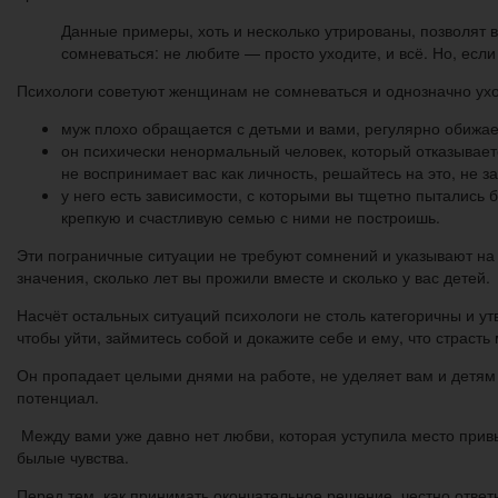
Данные примеры, хоть и несколько утрированы, позволят в
сомневаться: не любите — просто уходите, и всё. Но, если
Психологи советуют женщинам не сомневаться и однозначно ухо
муж плохо обращается с детьми и вами, регулярно обижает
он психически ненормальный человек, который отказывает
не воспринимает вас как личность, решайтесь на это, не з
у него есть зависимости, с которыми вы тщетно пытались б
крепкую и счастливую семью с ними не построишь.
Эти пограничные ситуации не требуют сомнений и указывают на 
значения, сколько лет вы прожили вместе и сколько у вас детей.
Насчёт остальных ситуаций психологи не столь категоричны и у
чтобы уйти, займитесь собой и докажите себе и ему, что страст
Он пропадает целыми днями на работе, не уделяет вам и детям
потенциал.
Между вами уже давно нет любви, которая уступила место прив
былые чувства.
Перед тем, как принимать окончательное решение, честно ответ