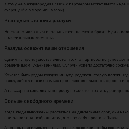
К тому же междугородняя связь с партнёром может выйти недёше
супруг ушёл в море или в горы).
Выгодные стороны разлуки
Не стоит отчаиваться и ставить крест на своём браке. Нужно иск
положительные моменты.
Разлука освежит ваши отношения
Одним из преимуществ является то, что партнёры не успевают н
романтизмом, ухаживаниями. Супруги успели достаточно соскучи
Хочется быть рядом каждую минуту, радовать вторую половинку 
ласка, забота в таких семьях проявляются намного искренне и яр
А на ссоры и конфликты попросту не хочется тратить драгоценн
Больше свободного времени
Когда люди вынуждены расстаться на длительный срок, они нак
настолько занят избранником, что про себя просто забывал.
А теперь появились заветные часы и даже дни, чтобы вспомнить 