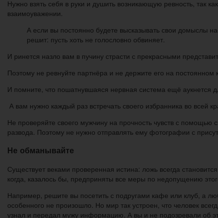
Нужно взять себя в руки и душить возникающую ревность, так к
взаимоуважении.
А если вы постоянно будете высказывать свои домыслы нас
решит: пусть хоть не голословно обвиняет.
И ринется назло вам в пучину страсти с прекрасными представи
Поэтому не ревнуйте партнёра и не держите его на постоянном 
И помните, что пошатнувшаяся нервная система ещё аукнется 
А вам нужно каждый раз встречать своего избранника во всей кр
Не проверяйте своего мужчину на прочность чувств с помощью с
развода. Поэтому не нужно отправлять ему фотографии с прису
Не обманывайте
Существует веками проверенная истина: ложь всегда становитс
когда, казалось бы, предприняты все меры по недопущению этог
Например, решите вы посетить с подругами кафе или клуб, а лю
особенного не произошло. Но мир так устроен, что человек все
узнал и передал мужу информацию. А вы и не подозревали об э