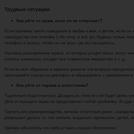
Трудные ситуации
Как уйти от мужа, если он не отпускает?
Если причина такого поведения в любви к вам, к детям, если он 
самодурства или эгоизма («Не хочу, и всё тут, будешь только мо
телефон и уехать, чтобы он не знал, где вы находитесь.
Угрожать разъярённые мужья, от которых уходят жёны, могут чем
платить алименты, отсудят всё совместное имущество и т. д.
Если вы всё обдумали и заранее решили эти вопросы юридически,
записывайте угрозы на диктофон и обращайтесь с заявлением в
Как уйти от тирана и алкоголика?
Тщательно подготовиться. Дождаться, пока его не будет дома ил
уйти от пьющего мужа не представляет собой проблемы. В суде 
Терпеть его рукоприкладство, вечное отсутствие денег, скандал
разрешает делать то, что любите, морально притесняет детей, н
Причём объяснять что-либо в таких случаях бесполезно.