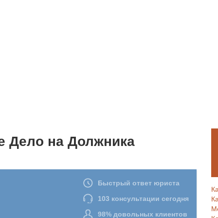
е Дело на Должника
К
К
М