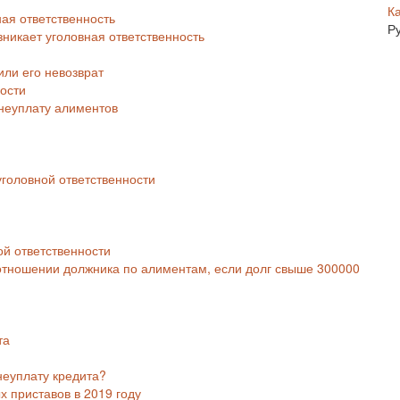
К
ная ответственность
Р
зникает уголовная ответственность
или его невозврат
ости
 неуплату алиментов
головной ответственности
ой ответственности
 отношении должника по алиментам, если долг свыше 300000
та
неуплату кредита?
х приставов в 2019 году