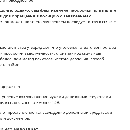
е и повседневное.
долга, однако, сам факт наличия просрочки по выплате
ав для обращения в полицию с заявлением о
я он может, но за его заявлением последует отказ в связи с
кие агентства утверждают, что уголовная ответственность за
ной просрочки задолженности, стоит займодавцу лишь
более, чем метод психологического давления, способ
рата займа.
одержит ст.
тупление как завладение чужими денежными средствами
иальная статья, а именно 159.
яет преступление как завладение денежными средствами
или документов.
и его невозврат