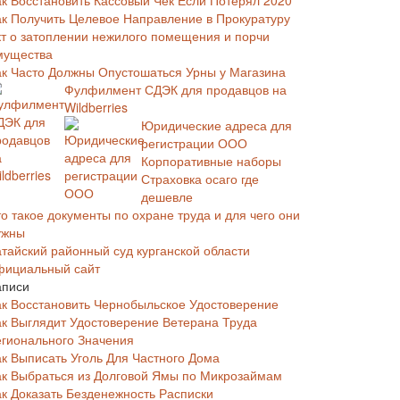
ак Восстановить Кассовый Чек Если Потерял 2020
ак Получить Целевое Направление в Прокуратуру
кт о затоплении нежилого помещения и порчи
мущества
ак Часто Должны Опустошаться Урны у Магазина
Фулфилмент СДЭК для продавцов на
Wildberries
Юридические адреса для
регистрации ООО
Корпоративные наборы
Страховка осаго где
дешевле
о такое документы по охране труда и для чего они
ужны
атайский районный суд курганской области
фициальный сайт
аписи
ак Восстановить Чернобыльское Удостоверение
ак Выглядит Удостоверение Ветерана Труда
егионального Значения
ак Выписать Уголь Для Частного Дома
ак Выбраться из Долговой Ямы по Микрозаймам
ак Доказать Безденежность Расписки