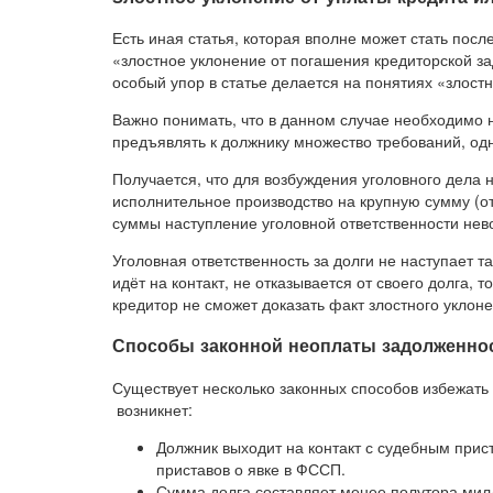
Есть иная статья, которая вполне может стать посл
«злостное уклонение от погашения кредиторской з
особый упор в статье делается на понятиях «злост
Важно понимать, что в данном случае необходимо н
предъявлять к должнику множество требований, одн
Получается, что для возбуждения уголовного дела
исполнительное производство на крупную сумму (от
суммы наступление уголовной ответственности нев
Уголовная ответственность за долги не наступает та
идёт на контакт, не отказывается от своего долга, 
кредитор не сможет доказать факт злостного уклоне
Способы законной неоплаты задолженно
Существует несколько законных способов избежать 
возникнет:
Должник выходит на контакт с судебным прис
приставов о явке в ФССП.
Сумма долга составляет менее полутора мил