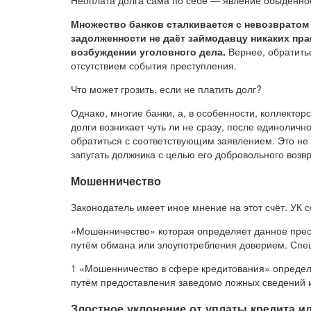
Неоплата долга сама по себе — явление обыденно
Множество банков сталкивается с невозвратом 
задолженности не даёт займодавцу никаких пр
возбуждении уголовного дела.
Вернее, обратитьс
отсутствием события преступления.
Что может грозить, если не платить долг?
Однако, многие банки, а, в особенности, коллекторс
долги возникает чуть ли не сразу, после единолич
обратиться с соответствующим заявлением. Это не 
запугать должника с целью его добровольного возв
Мошенничество
Законодатель имеет иное мнение на этот счёт. УК с
«Мошенничество» которая определяет данное прес
путём обмана или злоупотребления доверием. Спец
1 «Мошенничество в сфере кредитования» определ
путём предоставления заведомо ложных сведений 
Злостное уклонение от уплаты кредита ил