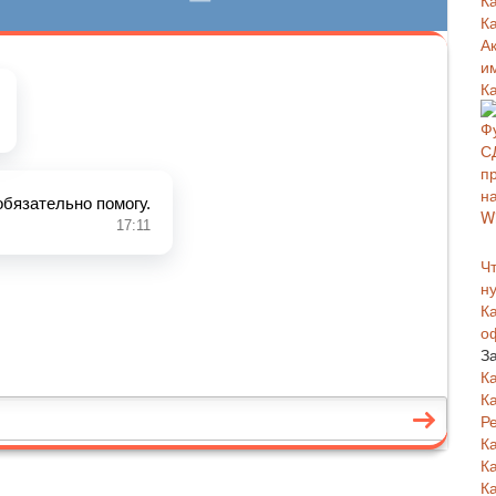
К
К
А
и
К
Чт
н
К
о
З
К
К
Р
К
К
К