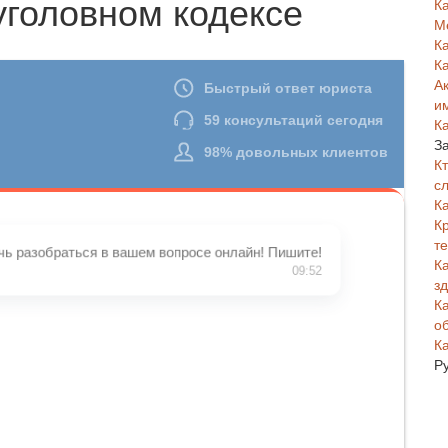
головном кодексе
К
М
К
К
А
и
К
З
К
с
К
К
т
К
з
К
о
К
Р