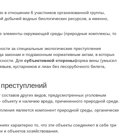
ло в отношении 6 участников организованной группы,
ой добычей водных биологических ресурсов, а именно,
е элементы окружающей среды (природные комплексы, то
нности за специальные экологические преступления
да законам и подзаконным нормативным актам, в которых
сности. Для
субъективной стороны
форма вины (умысел
евьев, кустарников и лиан без лесорубочного билета,
 преступлений
т составов других видов, предусмотренных уголовным
 объекту и наличию вреда, причиненного природной среде.
пления является компонент природной среды, органически
ниях характерно то, что эти объекты соединяют в себе три
и и объектов хозяйствования.