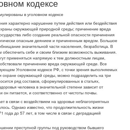
овном кодексе
ения характерно нарушение путем действия или бездействия
охраны окружающей природной среды; причинение вреда
государства либо создание реальной опасности причинения
логически опасным деянием и причиненным вредом. Большое
обнищание значительной части населения, безработица. В
 обеспечить себе и своим близким возможность выживания.
гут применяться напрямую к тем должностным лицам,
собствовали причинению вреда окружающей среде. Все
вующем Уголовном кодексе РФ, с точки зрения выполняемых
и охране окружающей среды, можно подразделить на три
осится ряд составов, сформулированных в статьях,
здоровья человека в значительной степени зависит от
и он питается, и соответственно от чистоты почвы.
ет в связи с воздействием на здоровье неблагоприятных
лось. Однако известно, что продолжительность жизни
1 года до 57 лет, в том числе в связи с деградацией
ношении преступной группы под руководством бывшего