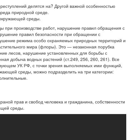
преступлений делятся на? Другой важной особенностью
вреда природной среде.
 окружающей среды.
ы при производстве работ, нарушение правил обращения с
арушение правил безопасности при обращении с
рушение режима особо охраняемых природных территорий и
астительного мира (флоры). Это — незаконная порубка
ение лесов, нарушение установленных для борьбы с
ная добыча водных растений (ст.249, 256, 260, 261). Все
вующем УК РФ, с точки зрения выполняемых ими функций,
жающей среды, можно подразделить на три категории:
олнительные.
храной прав и свобод человека и гражданина, собственности
ющей среды.