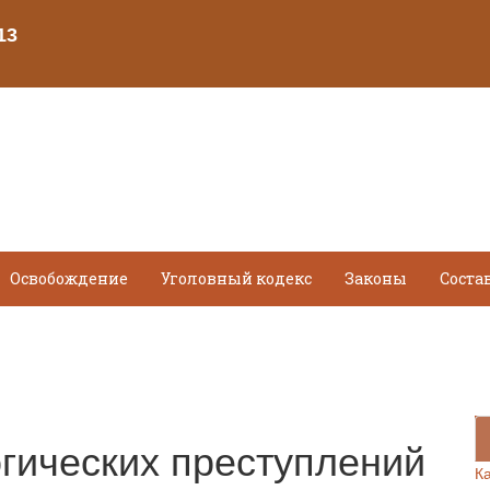
Освобождение
Уголовный кодекс
Законы
Соста
огических преступлений
К