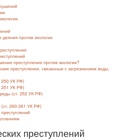
арушений
гии
экологии
шений
е деяния против экологии
преступления
реступлений
ршение преступления против экологии?
еские преступления, связанные с загрязнением воды,
. 250 УК РФ)
 251 УК РФ)
реды (ст. 252 УК РФ)
(ст. 260-261 УК РФ)
 преступлений
туплениям
еских преступлений