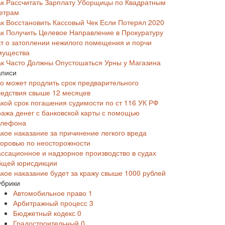
ак Рассчитать Зарплату Уборщицы по Квадратным
етрам
ак Восстановить Кассовый Чек Если Потерял 2020
ак Получить Целевое Направление в Прокуратуру
кт о затоплении нежилого помещения и порчи
мущества
ак Часто Должны Опустошаться Урны у Магазина
аписи
то может продлить срок предварительного
ледствия свыше 12 месяцев
акой срок погашения судимости по ст 116 УК РФ
ража денег с банковской карты с помощью
елефона
акое наказание за причинение легкого вреда
доровью по неосторожности
ассационное и надзорное производство в судах
бщей юрисдикции
акое наказание будет за кражу свыше 1000 рублей
убрики
Автомобильное право
1
Арбитражный процесс
3
Бюджетный кодекс
0
Градостроительный
0