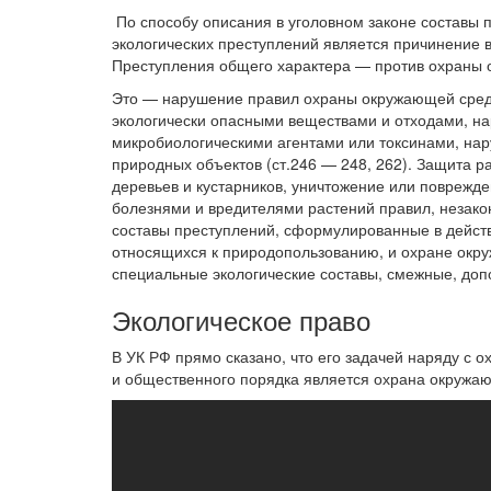
По способу описания в уголовном законе составы 
экологических преступлений является причинение 
Преступления общего характера — против охраны
Это — нарушение правил охраны окружающей сред
экологически опасными веществами и отходами, н
микробиологическими агентами или токсинами, на
природных объектов (ст.246 — 248, 262). Защита р
деревьев и кустарников, уничтожение или поврежд
болезнями и вредителями растений правил, незакон
составы преступлений, сформулированные в дейст
относящихся к природопользованию, и охране окру
специальные экологические составы, смежные, доп
Экологическое право
В УК РФ прямо сказано, что его задачей наряду с о
и общественного порядка является охрана окружа