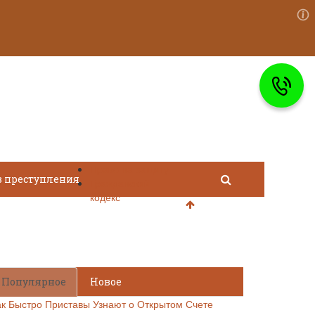
Право на защиту
в преступления
Гражданский
кодекс
Популярное
Новое
ак Быстро Приставы Узнают о Открытом Счете