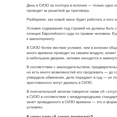
День в СИЗО за полтора в колонии — только одно 
проводят за решеткой до приговора.
Разбираем, как новый закон будет работать и кого 
Условия содержания под стражей не должны быть с
позиция Европейского суда по правам человека. Ещ
к законопроекту.
В СИЗО более жесткие условия, чем в колонии общ
много времени проводит на свежем воздухе, может р
в небольшом дворике, человек находится в замкнут
В соответствии с законодательством, предваритель
но есть много возможностей его продлевать — до г
утвердила обвинение, дело передают в суд — он то
арестованного могут держать в СИЗО.
В пояснительной записке говорится также об «отсу
в СИЗО в соответствие с международными стандарта
зачет проведенного в СИЗО времени — это и фор
условиях.
К чему новый закон приведет?