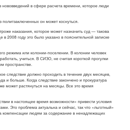
из нововведений в сфере расчета времени, которое люди
из политзаключенных он может коснуться.
троже наказания, которое может назначить суд — такова
е в 2008 году это было указано в пояснительной записке
его режима или колонии-поселении. В колонии человек
аботать, учиться. В СИЗО, не считая короткой прогулки
ом пространстве.
ное следствие должно проходить в течение двух месяцев,
ода и больше. Когда следствие закончено и прокуратура
же может растянуться на месяцы. Все это время
тствии в настоящее время возможности» привести условия
ми. Это проблема актуальна и сейчас, так что «льготный»
ма компенсации людям за содержание в ненадлежащих