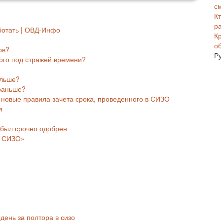
с
К
р
аботать | ОВД-Инфо
К
о
ов?
Р
ного под стражей времени?
ольше?
 раньше?
 новые правила зачета срока, проведенного в СИЗО
я
 был срочно одобрен
 в СИЗО»
день за полтора в сизо