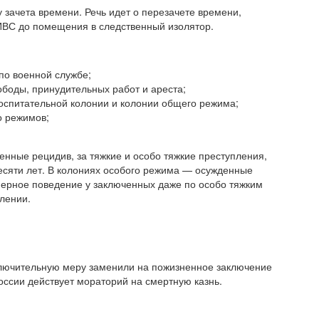
 зачета времени. Речь идет о перезачете времени,
 ИВС до помещения в следственный изолятор.
по военной службе;
ободы, принудительных работ и ареста;
воспитательной колонии и колонии общего режима;
о режимов;
енные рецидив, за тяжкие и особо тяжкие преступления,
сяти лет. В колониях особого режима — осужденные
мерное поведение у заключенных даже по особо тяжким
елении.
ключительную меру заменили на пожизненное заключение
оссии действует мораторий на смертную казнь.