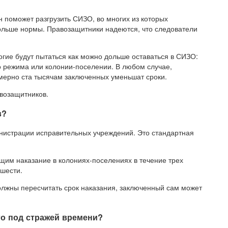
н поможет разгрузить СИЗО, во многих из которых
ольше нормы. Правозащитники надеются, что следователи
ногие будут пытаться как можно дольше оставаться в СИЗО:
о режима или колонии-поселении. В любом случае,
имерно ста тысячам заключенных уменьшат сроки.
авозащитников.
в?
нистрации исправительных учреждений. Это стандартная
им наказание в колониях-поселениях в течение трех
 шести.
олжны пересчитать срок наказания, заключенный сам может
го под стражей времени?