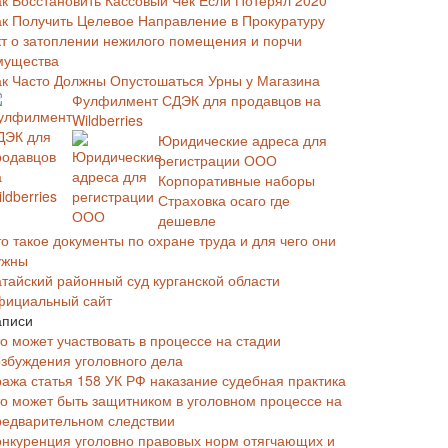
ак Восстановить Кассовый Чек Если Потерял 2020
ак Получить Целевое Направление в Прокуратуру
кт о затоплении нежилого помещения и порчи
мущества
ак Часто Должны Опустошаться Урны у Магазина
Фулфилмент СДЭК для продавцов на
Wildberries
Юридические адреса для
регистрации ООО
Корпоративные наборы
Страховка осаго где
дешевле
о такое документы по охране труда и для чего они
ужны
атайский районный суд курганской области
фициальный сайт
аписи
то может участвовать в процессе на стадии
озбуждения уголовного дела
ража статья 158 УК РФ наказание судебная практика
то может быть защитником в уголовном процессе на
редварительном следствии
онкуренция уголовно правовых норм отягчающих и