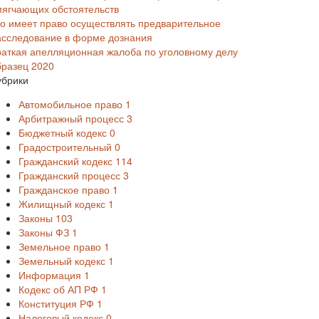
мягчающих обстоятельств
то имеет право осуществлять предварительное
асследование в форме дознания
раткая апелляционная жалоба по уголовному делу
бразец 2020
убрики
Автомобильное право
1
Арбитражный процесс
3
Бюджетный кодекс
0
Градостроительный
0
Гражданский кодекс
114
Гражданский процесс
3
Гражданское право
1
Жилищный кодекс
1
Законы
103
Законы ФЗ
1
Земельное право
1
Земельный кодекс
1
Информация
1
Кодекс об АП РФ
1
Конституция РФ
1
Налоговый кодекс
0