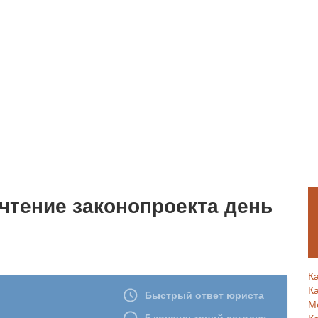
 чтение законопроекта день
К
К
М