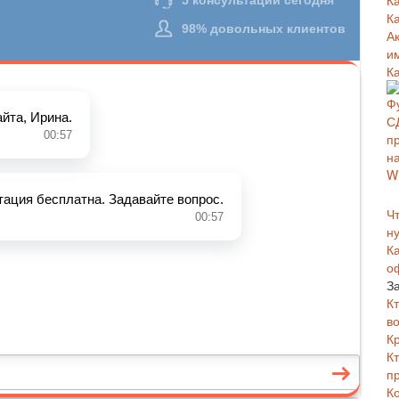
К
К
А
и
К
Чт
н
К
о
З
К
в
К
К
п
К