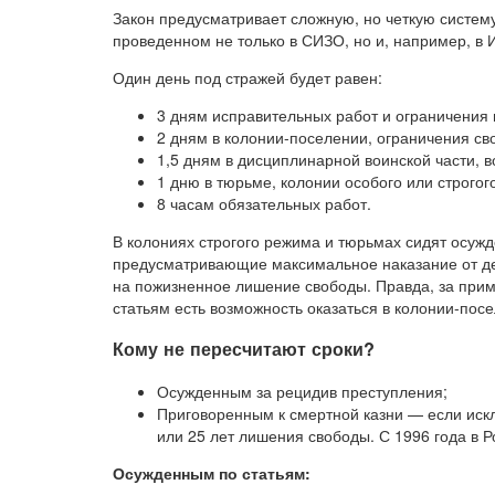
Закон предусматривает сложную, но четкую систему
проведенном не только в СИЗО, но и, например, в
Один день под стражей будет равен:
3 дням исправительных работ и ограничения 
2 дням в колонии-поселении, ограничения св
1,5 дням в дисциплинарной воинской части, 
1 дню в тюрьме, колонии особого или строгог
8 часам обязательных работ.
В колониях строгого режима и тюрьмах сидят осужд
предусматривающие максимальное наказание от де
на пожизненное лишение свободы. Правда, за при
статьям есть возможность оказаться в колонии-пос
Кому не пересчитают сроки?
Осужденным за рецидив преступления;
Приговоренным к смертной казни — если ис
или 25 лет лишения свободы. С 1996 года в Р
Осужденным по статьям: