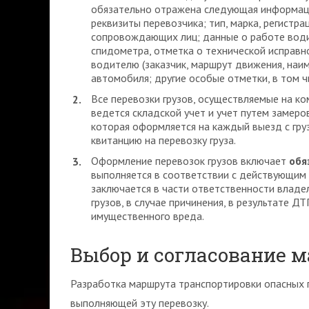
обязательно отражена следующая информаци
реквизиты перевозчика; тип, марка, регистра
сопровождающих лиц; данные о работе водит
спидометра, отметка о технической исправно
водителю (заказчик, маршрут движения, наим
автомобиля; другие особые отметки, в том 
Все перевозки грузов, осуществляемые на ко
ведется складской учет и учет путем замер
которая оформляется на каждый выезд с груз
квитанцию на перевозку груза.
Оформление перевозок грузов включает
обя
выполняется в соответствии с действующим
заключается в части ответственности владе
грузов, в случае причинения, в результате Д
имущественного вреда.
Выбор и согласование 
Разработка маршрута транспортировки опасных г
выполняющей эту перевозку.