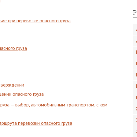
и
Р
ие при перевозке опасного груза
асного груза
тверждении
ении опасного груза
груза — выбор, автомобильным транспортом, с кем
аршрута перевозки опасного груза