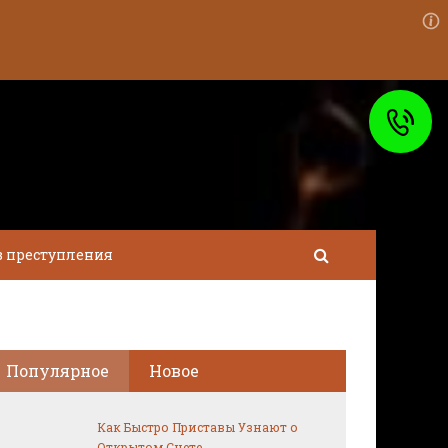
в преступления
Популярное
Новое
Как Быстро Приставы Узнают о
Открытом Счете