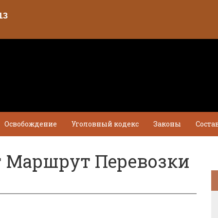
Освобождение
Уголовный кодекс
Законы
Соста
т Маршрут Перевозки