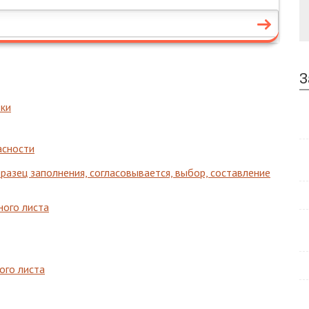
З
зки
асности
бразец заполнения, согласовывается, выбор, составление
ого листа
ого листа