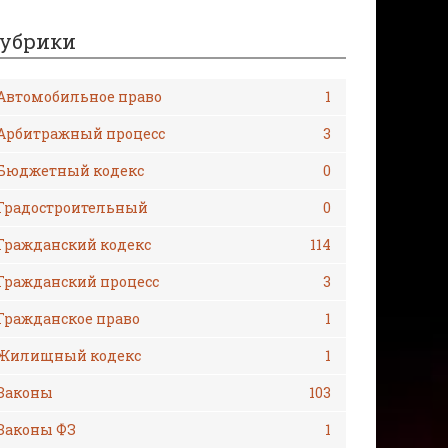
убрики
Автомобильное право
1
Арбитражный процесс
3
Бюджетный кодекс
0
Градостроительный
0
Гражданский кодекс
114
Гражданский процесс
3
Гражданское право
1
Жилищный кодекс
1
Законы
103
Законы ФЗ
1