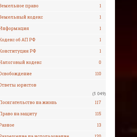
Земельное право
1
Земельный кодекс
1
Информация
1
Кодекс об АП РФ
1
Конституция РФ
1
Налоговый кодекс
0
Освобождение
110
Ответы юристов
(3 049)
Посягательство на жизнь
117
Право на защиту
115
Разное
13
Разрешение на использование
120