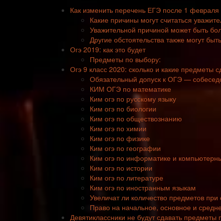
Как изменить перечень ЕГЭ после 1 февраля 
Какие причины могут считаться уважит
Уважительной причиной может быть бо
Другие обстоятельства также могут бы
Огэ 2019: как это будет
Предметы по выбору:
Огэ 9 класс 2020: сколько и какие предметы с
Обязательный допуск к ОГЭ — собеседо
КИМ ОГЭ по математике
Ким огэ по русскому языку
Ким огэ по биологии
Ким огэ по обществознанию
Ким огэ по химии
Ким огэ по физике
Ким огэ по географии
Ким огэ по информатике и компьютерн
Ким огэ по истории
Ким огэ по литературе
Ким огэ по иностранным языкам
Увеличат ли количество предметов при 
Право на начальное, основное и средн
Девятиклассники не будут сдавать предметы 