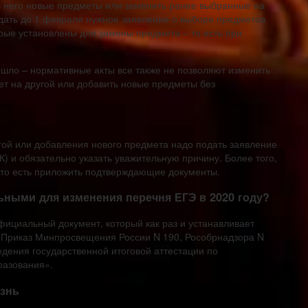
в него новые предметы или заменить ранее выбранные на
одать до 1 февраля нужное заявление о выборе предметов
орые установлены для замены предмета – то есть при
зошло – нормативные акты все также не позволяют изменить
т на другой или добавить новые предметы без
угой или добавления нового предмета надо подать заявление
 и обязательно указать уважительную причину. Более того,
 – то есть приложить подтверждающие документы.
ьными для изменения перечня ЕГЭ в 2020 году?
фициальный документ, который как раз и устанавливает
о Приказ Минпросвещения России N 190, Рособрнадзора N
дения государственной итоговой аттестации по
разования».
знь