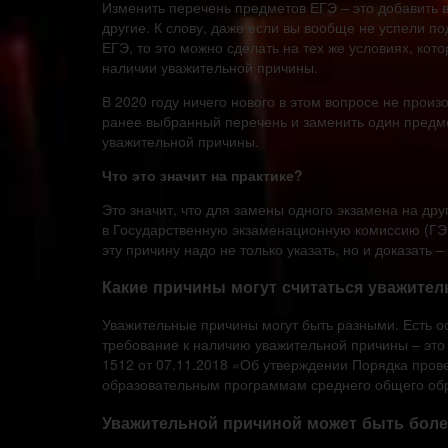
Изменить перечень предметов ЕГЭ – это добавить 
другие. К слову, даже если вы вообще не успели п
ЕГЭ, то это можно сделать на тех же условиях, кот
наличии уважительной причины.
В 2020 году ничего нового в этом вопросе не прои
ранее выбранный перечень и заменить один предме
уважительной причины.
Что это значит на практике?
Это значит, что для замены одного экзамена на др
в Государственную экзаменационную комиссию (ГЭК)
эту причину надо не только указать, но и доказать
Какие причины могут считаться уважител
Уважительные причины могут быть разными. Есть о
требование к наличию уважительной причины – эт
1512 от 07.11.2018 «Об утверждении Порядка прове
образовательным программам среднего общего об
Уважительной причиной может быть боле