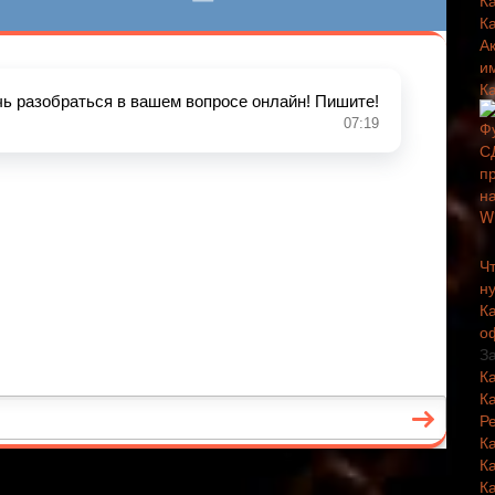
К
К
А
и
К
Чт
н
К
о
З
К
К
Р
К
К
К