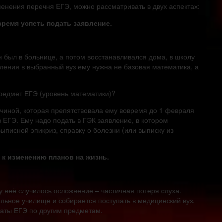
енения перечня ЕГЭ, можно рассматривать в двух аспектах:
время успеть подать заявление.
 был в больнице, а потом восстанавливался дома, в школу
пления в выбранный вуз ему нужна не базовая математика, а
редмет ЕГЭ (уровень математики)?
ичиной, которая препятствовала ему вовремя до 1 февраля
 ЕГЭ. Ему надо подать в ГЭК заявление, в котором
ыписной эпикриз, справку о болезни (или выписку из
 к изменению планов на жизнь.
у неё случилось осложнение – частичная потеря слуха.
альное училище и собирается поступать в медицинский вуз.
таты ЕГЭ по другим предметам.