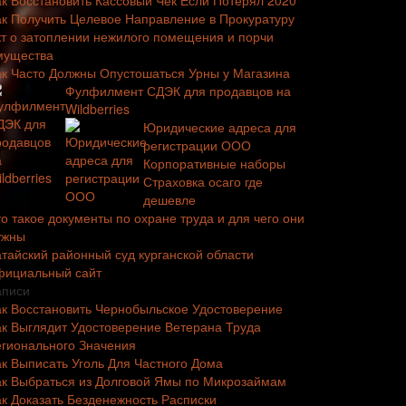
ак Восстановить Кассовый Чек Если Потерял 2020
ак Получить Целевое Направление в Прокуратуру
кт о затоплении нежилого помещения и порчи
мущества
ак Часто Должны Опустошаться Урны у Магазина
Фулфилмент СДЭК для продавцов на
Wildberries
Юридические адреса для
регистрации ООО
Корпоративные наборы
Страховка осаго где
дешевле
о такое документы по охране труда и для чего они
ужны
атайский районный суд курганской области
фициальный сайт
аписи
ак Восстановить Чернобыльское Удостоверение
ак Выглядит Удостоверение Ветерана Труда
егионального Значения
ак Выписать Уголь Для Частного Дома
ак Выбраться из Долговой Ямы по Микрозаймам
ак Доказать Безденежность Расписки