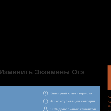
 Изменить Экзамены Огэ
К
К
М