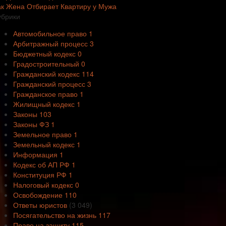
ак Жена Отбирает Квартиру у Мужа
убрики
Автомобильное право
1
Арбитражный процесс
3
Бюджетный кодекс
0
Градостроительный
0
Гражданский кодекс
114
Гражданский процесс
3
Гражданское право
1
Жилищный кодекс
1
Законы
103
Законы ФЗ
1
Земельное право
1
Земельный кодекс
1
Информация
1
Кодекс об АП РФ
1
Конституция РФ
1
Налоговый кодекс
0
Освобождение
110
Ответы юристов
(3 049)
Посягательство на жизнь
117
Право на защиту
115