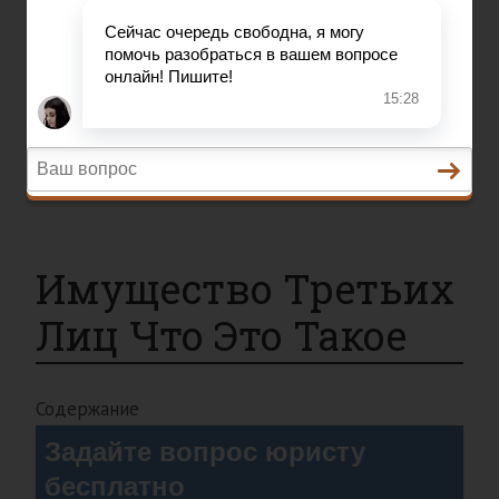
Состав преступления
Право на защиту
Гражданский кодекс
Освобождение
Уголовный кодекс
Законы
Состав преступления
Имущество Третьих
Лиц Что Это Такое
Содержание