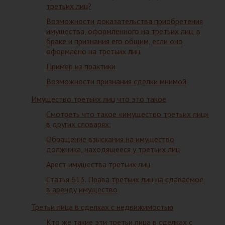
третьих лиц?
Возможности доказательства приобретения
имущества, оформленного на третьих лиц, в
браке и признания его общим, если оно
оформлено на третьих лиц
Пример из практики
Возможности признания сделки мнимой
Имущество третьих лиц что это такое
Смотреть что такое «имущество третьих лиц»
в других словарях:
Обращение взыскания на имущество
должника, находящееся у третьих лиц
Арест имущества третьих лиц
Статья 613. Права третьих лиц на сдаваемое
в аренду имущество
Третьи лица в сделках с недвижимостью
Кто же такие эти третьи лица в сделках с