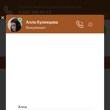
Ваше право
Расскажем все о ваших правах
Меню
Право на защиту
Гражданский кодекс
Освобождение
Уголовный кодекс