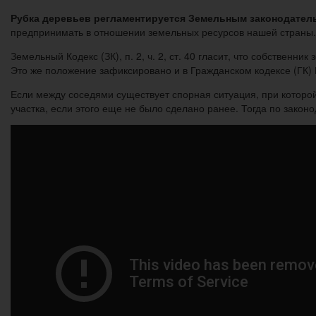
Рубка деревьев регламентируется Земельным законодател
предпринимать в отношении земельных ресурсов нашей страны. 
Земельный Кодекс (ЗК), п. 2, ч. 2, ст. 40 гласит, что собствен
Это же положение зафиксировано и в Гражданском кодексе (ГК) РФ
Если между соседями существует спорная ситуация, при которой
участка, если этого еще не было сделано ранее. Тогда по закон