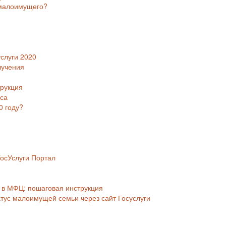
 малоимущего?
слуги 2020
лучения
трукция
уса
0 году?
осУслуги Портал
 в МФЦ: пошаговая инструкция
атус малоимущей семьи через сайт Госуслуги