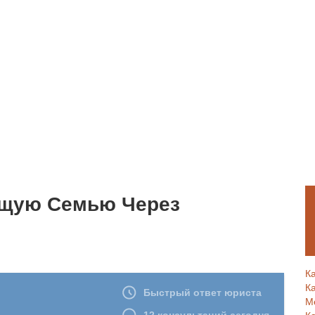
щую Семью Через
К
К
М