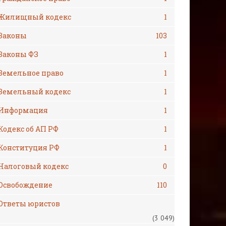
Жилищный кодекс
1
Законы
103
Законы ФЗ
1
Земельное право
1
Земельный кодекс
1
Информация
1
Кодекс об АП РФ
1
Конституция РФ
1
Налоговый кодекс
0
Освобождение
110
Ответы юристов
(3 049)