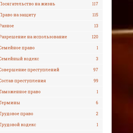
Посягательство на жизнь
117
Право на защиту
115
Разное
13
Разрешение на использование
120
Семейное право
1
Семейный кодекс
3
Совершение преступлений
97
Состав преступления
99
Таможенное право
1
Термины
6
Трудовое право
2
Трудовой кодекс
1