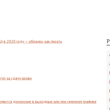
Р
о) в 2020 году — образец, как писать
гул за сдачу крови
ляются донорские в выходные или при сменном графике