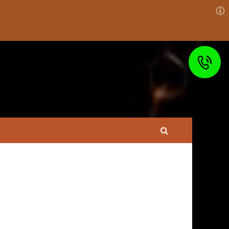
Право на
Состав преступления
защиту