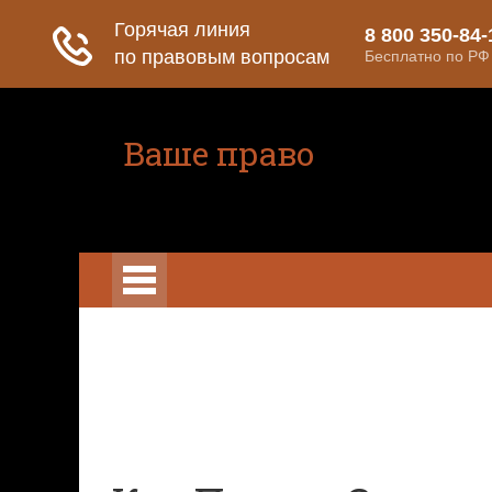
Ваше право
Расскажем все о ваших правах
Право на защиту
Гражданский ко
Гражданский кодекс
Освобождение
Уголовный кодекс
Законы
Состав преступления