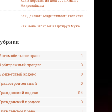
Как Выбраться из Долговой Ямы по
Микрозаймам
Как Доказать Безденежность Расписки
Как Жена Отбирает Квартиру у Мужа
убрики
Автомобильное право
1
Арбитражный процесс
3
Бюджетный кодекс
0
Градостроительный
0
Гражданский кодекс
114
Гражданский процесс
3
Гражданское право
1