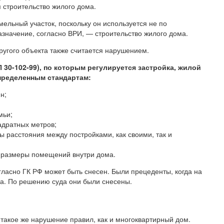
 строительство жилого дома.
мельный участок, поскольку он используется не по
азначение, согласно ВРИ, — строительство жилого дома.
ругого объекта также считается нарушением.
30-102-99), по которым регулируется застройка, жилой
пределенным стандартам:
н;
мьи;
адратных метров;
 расстояния между постройками, как своими, так и
размеры помещений внутри дома.
огласно ГК РФ может быть снесен. Были прецеденты, когда на
а. По решению суда они были снесены.
такое же нарушение правил, как и многоквартирный дом.