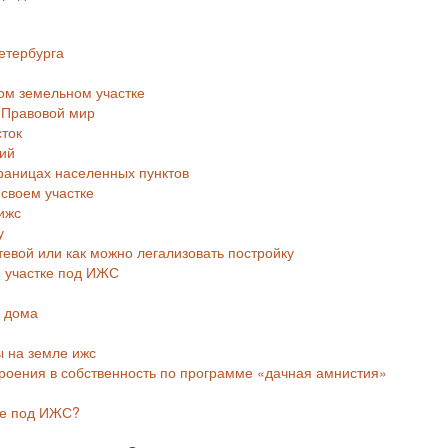
етербурга
ном земельном участке
— Правовой мир
сток
дий
границах населенных пунктов
 своем участке
ижс
у
тевой или как можно легализовать постройку
м участке под ИЖС
о дома
ы на земле ижс
роения в собственность по программе «дачная амнистия»
ке под ИЖС?