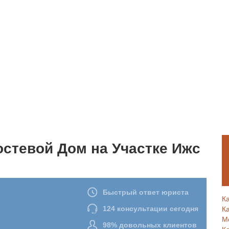
остевой Дом на Участке Ижс
К
К
М