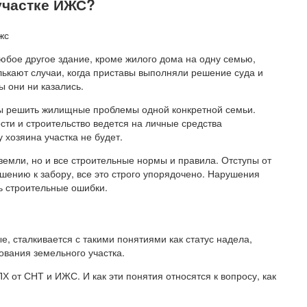
участке ИЖС?
юбое другое здание, кроме жилого дома на одну семью,
лькают случаи, когда приставы выполняли решение суда и
ы они ни казались.
бы решить жилищные проблемы одной конкретной семьи.
ости и строительство ведется на личные средства
у хозяина участка не будет.
земли, но и все строительные нормы и правила. Отступы от
шению к забору, все это строго упорядочено. Нарушения
 строительные ошибки.
е, сталкивается с такими понятиями как статус надела,
ования земельного участка.
Х от СНТ и ИЖС. И как эти понятия относятся к вопросу, как