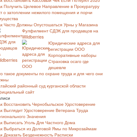
ак Восстановить Кассовый Чек Если Потерял 2020
ак Получить Целевое Направление в Прокуратуру
кт о затоплении нежилого помещения и порчи
мущества
ак Часто Должны Опустошаться Урны у Магазина
Фулфилмент СДЭК для продавцов на
Wildberries
Юридические адреса для
регистрации ООО
Корпоративные наборы
Страховка осаго где
дешевле
о такое документы по охране труда и для чего они
ужны
атайский районный суд курганской области
фициальный сайт
аписи
ак Восстановить Чернобыльское Удостоверение
ак Выглядит Удостоверение Ветерана Труда
егионального Значения
ак Выписать Уголь Для Частного Дома
ак Выбраться из Долговой Ямы по Микрозаймам
ак Доказать Безденежность Расписки