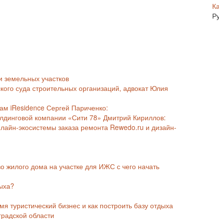
К
Р
и земельных участков
йского суда строительных организаций, адвокат Юлия
ам iResidence Сергей Париченко:
лдинговой компании «Сити 78» Дмитрий Кириллов:
нлайн-экосистемы заказа ремонта Rewedo.ru и дизайн-
о жилого дома на участке для ИЖС с чего начать
дыха?
я туристический бизнес и как построить базу отдыха
градской области