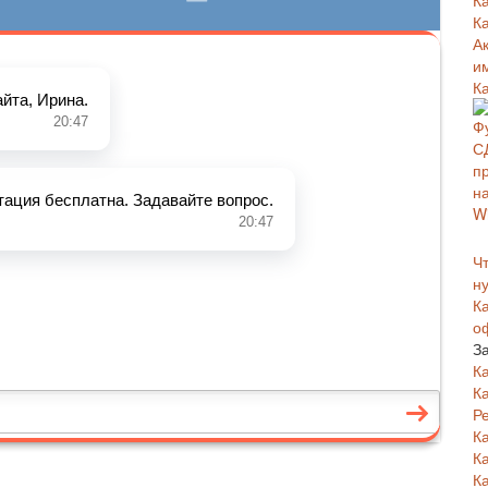
К
К
А
и
К
Чт
н
К
о
З
К
К
Р
К
К
К