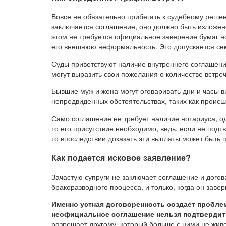
Вовсе не обязательно прибегать к судебному решен
заключается соглашение, оно должно быть изложе
этом не требуется официальное заверение бумаг но
его внешнюю неформальность. Это допускается се
Суды приветствуют наличие внутреннего соглашени
могут выразить свои пожелания о количестве встре
Бывшие муж и жена могут оговаривать дни и часы в
непредвиденных обстоятельствах, таких как происш
Само соглашение не требует наличие нотариуса, од
то его присутствие необходимо, ведь, если не подт
то впоследствии доказать эти выплаты может быть п
Как подается исковое заявление?
Зачастую супруги не заключает соглашение и дого
бракоразводного процесса, и только, когда он заве
Именно устная договоренность создает проблем
неофициальное соглашение нельзя подтвердит
разрешает другому, который больше с ними не живет