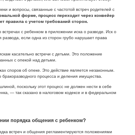
ки и вопросы, связанные с частотой встреч родителей с
рмальной форме, процесс переходит через конвейер
ет правила с учетом требований сторон.
 встречах с ребенком в приложении иска о разводе. Иск о
 развода, если одна из сторон грубо нарушает права
искам касательно встречи с детьми. Это положение
занных с опекой над детьми.
ках споров об опеке. Это действие является незаконным.
го бракоразводного процесса и деления имущества.
шлиной, поскольку этот процесс не должен нести в себе
ка, — так сказано в налоговом кодексе и в федеральном
ении порядка общения с ребенком?
рядка встреч и общения регламентируются положениями