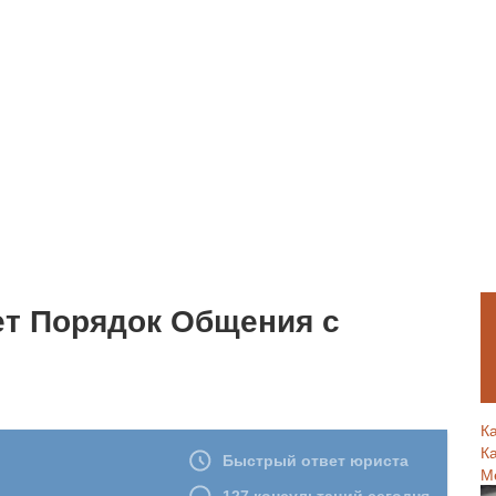
ет Порядок Общения с
К
К
М