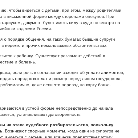
ию, чтобы видеться с детьми, при этом, между родителями
но в письменной форме между сторонами опекунов. При
тариусом, документ будет иметь силу в суде не смотря на
мейным кодексом России.
я о порядке общения, на таких бумагах бывшие супруги
ч в неделю и прочих немаловажных обстоятельствах.
изитов к ребенку. Существует регламент действий в
ествие и болезнь.
нако, если речь в соглашении заходит об уплате алиментов,
вердить порядок выплат и размер перед лицом государства,
роблематично, даже если это перевод на карту банка.
вариваются в устной форме непосредственно до начала
ршается, устанавливают договоренность.
ы на этапе судебного разбирательства, поскольку
ь.
Возникают спорные моменты, когда один из супругов не
, видеться с детьми, или всячески препятствует этому.