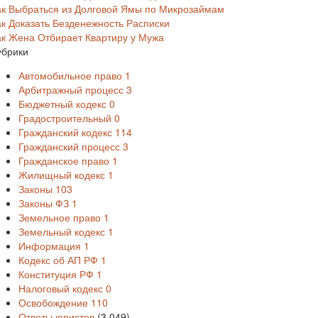
ак Выбраться из Долговой Ямы по Микрозаймам
ак Доказать Безденежность Расписки
ак Жена Отбирает Квартиру у Мужа
убрики
Автомобильное право
1
Арбитражный процесс
3
Бюджетный кодекс
0
Градостроительный
0
Гражданский кодекс
114
Гражданский процесс
3
Гражданское право
1
Жилищный кодекс
1
Законы
103
Законы ФЗ
1
Земельное право
1
Земельный кодекс
1
Информация
1
Кодекс об АП РФ
1
Конституция РФ
1
Налоговый кодекс
0
Освобождение
110
Ответы юристов
(3 049)