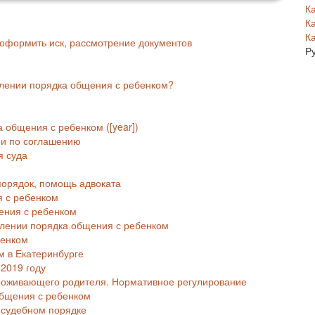
К
К
К
 оформить иск, рассмотрение документов
Р
елении порядка общения с ребенком?
 общения с ребенком ([year])
ми по соглашению
я суда
порядок, помощь адвоката
 с ребенком
ения с ребенком
елении порядка общения с ребенком
бенком
м в Екатеринбурге
2019 году
роживающего родителя. Нормативное регулирование
бщения с ребенком
 судебном порядке