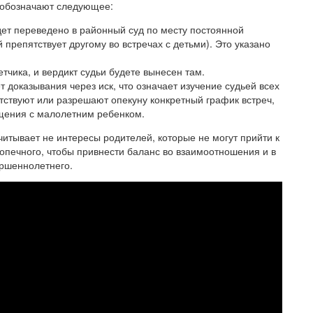
и обозначают следующее:
ет переведено в районный суд по месту постоянной
й препятствует другому во встречах с детьми). Это указано
тчика, и вердикт судьи будете вынесен там.
 доказывания через иск, что означает изучение судьей всех
тствуют или разрешают опекуну конкретный график встреч,
бщения с малолетним ребенком.
читывает не интересы родителей, которые не могут прийти к
печного, чтобы привнести баланс во взаимоотношения и в
ершеннолетнего.