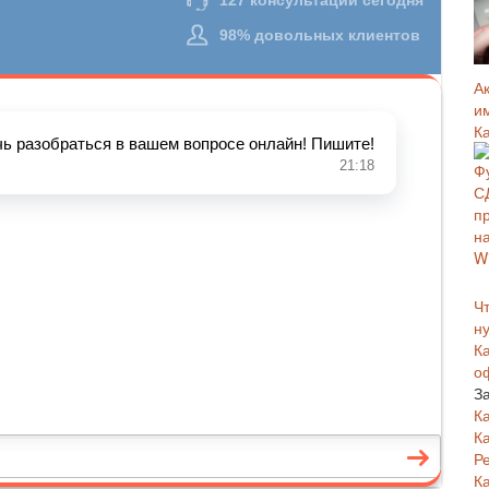
А
и
К
Чт
н
К
о
З
К
К
Р
К