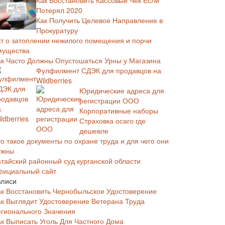
Как Восстановить Кассовый Чек Если
Потерял 2020
Как Получить Целевое Направление в
Прокуратуру
кт о затоплении нежилого помещения и порчи
мущества
ак Часто Должны Опустошаться Урны у Магазина
Фулфилмент СДЭК для продавцов на
Wildberries
Юридические адреса для
регистрации ООО
Корпоративные наборы
Страховка осаго где
дешевле
о такое документы по охране труда и для чего они
ужны
атайский районный суд курганской области
фициальный сайт
аписи
ак Восстановить Чернобыльское Удостоверение
ак Выглядит Удостоверение Ветерана Труда
егионального Значения
ак Выписать Уголь Для Частного Дома