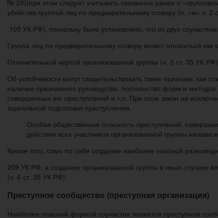
№ 29)(при этом следует учитывать ска­занное ранее о «группово
убийства группой лиц по предварительному сговору (п. «ж» ч. 2 с
105 УК РФ), поскольку было установлено, что из двух соучастник
Группа лиц по предварительному сговору может относиться как к
Отличительной чертой организованной группы (ч. 3 ст. 35 УК РФ
Об устойчивости могут свиде­тельствовать такие признаки, как с
наличие признанного руководства, постоянство форм и методов 
совершенных ею преступлений и т.п. При этом закон не исключае
тщательной подготовки преступления.
Особая общественная опасность преступлений, совершаемы
действия всех участников ор­ганизованной группы независ
Кроме того, само по себе соз­дание наиболее опасной разновид
209 УК РФ, а создание организованной группы в иных случаях вл
(ч. 6 ст. 35 УК РФ).
Преступное со­общество (преступная организация)
Наиболее опасной формой соучастия является преступное со­обще