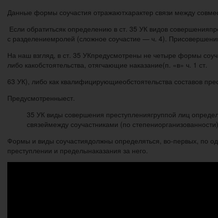
Данные формы соучастия отражаютхарактер связи между совме
Если обратитьсяк определению в ст. 35 УК видов совершенияпре
с разделениемролей (сложное соучастие — ч. 4). Присовершении
На наш взгляд, в ст. 35 УКпредусмотрены не четыре формы соу
либо какобстоятельства, отягчающие наказание(п. «в» ч. 1 ст.
63 УК), либо как квалифицирующиеобстоятельства составов пр
Предусмотренныест.
35 УК виды совершения преступлениягруппой лиц определ
связеймежду соучастниками (по степениорганизованности)
Формы и виды соучастиядолжны определяться, во-первых, по од
преступлении и пределынаказания за него.