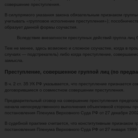
совершение преступления.
В силупрямого указания закона обязательным признаком группы 
учитывать «группо­вое исполнение преступления»); пособничест
образует данной формы соучастия.
Вследствие внезапности преступных действий группа лиц б
Тем не менее, здесь возможно и слож­ное соучастие, когда в пр
случаях — подстрекатель) либо когда преступление, совер­шае
замысла.
Преступление, совер­шенное группой лиц (по предв
В ч. 2 ст. 35 УК РФ указывается, что преступление признается 
договорившиеся о совместном совер­шении преступления.
Предварительный сговор на совершение преступления предпола
начала непосредственного выполнения объективной стороны прес
постановления Пленума Верховного Суда РФ от 27 декабря 2002 
В судебной практике считается, что конститутивным призна­ком г
постановления Пленума Верховного Суда РФ от 27 января 1999 г