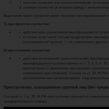
простое соучастие или соисполнительство (в котор
сложное соучастие (в котором наряду с исполнителе
Выделение видов соучастия имеет значение при квалифика­ции п
1) при простом со­участии:
действия всех соучастников квалифицируются тольк
в случае, если такой статьей предусмотрен квалифи
организованной группой, — то с вменением данного к
2) при сложном со­участии:
действия исполнителя (соисполнителей) квалифициру
квалифицируются соответственно по ч. 3, 4, 5 ст. 
преступление (с вменением при наличии соисполните
совершения преступления). Ссылка на ст. 33 УК РФ 
выполнением ими организаторских, подстрекательски
Преступление, совер­шенное группой лиц (без предв
Согласно ч. 1 ст. 35 УК РФ преступление признается совер­шенн
предварительного сговора.