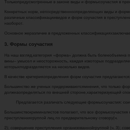
Толькопредусмотренные в законе виды и формысоучастия в прес
Конкретных норм, непосредственноопределяющих виды и формы с
различные классификациивидов и форм соучастия в преступлени
наоборот.
Основное жеразличие в предложенных классификацияхзаключаетс
3. Формы соучастия
На наш взгляд,категория «форма» должна быть болееобъемна п
вины– умысел и неосторожность, каждая изкоторых подразделяе
которыхподразделяется на несколько видов.
В качестве критерияопределения форм соучастия предлагаютсях
Большинство же ученых придерживаютсямнения, что только фор
должнаопределяться по внешней стороне,характеризующей спос
Предлагается различать следующие формысоучастия: соис
Большинствокриминалистов полагают, что все формысоучастия пр
преступлениягруппой лиц по предварительному сговору(ч.
2); совершение преступления организованнойгруппой (ч. 3); со