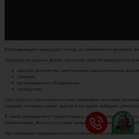
Классификация происходит исходя из объективного критерия. У
Опираясь на данные факты, на основе норм УК выделяются кон
простая (количество преступников равно количеству испол
сложная;
организованное объединение;
сообщество.
Суть простого соисполнительства характерна наличием несколь
угрожает человеку ножом, другой в это время забирает ценности
В такой ситуации могут присутствовать оба вида сговора, то ес
необязателен. Но его отсутствие приведёт к невозможности соо
При признании предварительного сговора, а противозаконном де