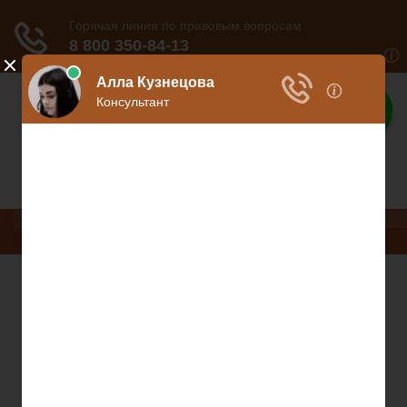
Ваше право
Расскажем все о ваших правах
Меню
Право на защиту
Гражданский кодекс
Освобождение
Уголовный кодекс