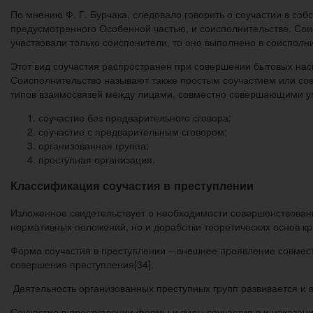
По мнению Ф. Г. Бурчака, следовало говорить о соучастии в соб
предусмотренного Особенной частью, и соисполнительстве. Сои
участвовали только соиспонители, то оно выполнено в соисполн
Этот вид соучастия распространен при совершении бытовых нас
Соисполнительство называют также простым соучастием или со
типов взаимосвязей между лицами, совместно совершающими 
соучастие без предварительного сговора;
соучастие с предварительным сговором;
организованная группа;
преступная организация.
Классификация соучастия в преступлении
Изложенное свидетельствует о необходимости совершенствовани
нормативных положений, но и доработки теоретических основ к
Форма соучастия в преступлении – внешнее проявление совмес
совершения преступления[34].
Деятельность организованных преступных групп развивается и 
Соучастие в преступлении формы и виды соучастия в и наказан