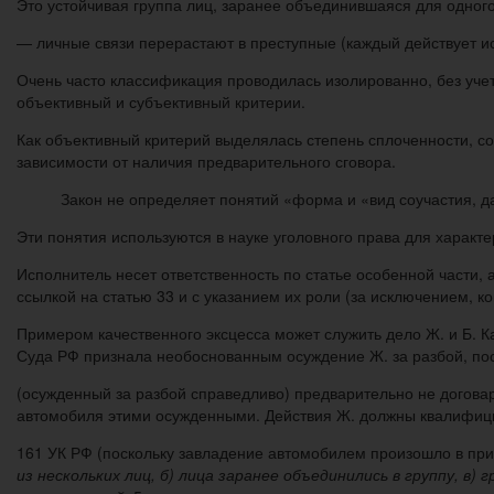
Это устойчивая группа лиц, заранее объединившаяся для одного
— личные связи перерастают в преступные (каждый действует ис
Очень часто классификация проводилась изолированно, без уче
объективный и субъективный критерии.
Как объективный критерий выделялась степень сплоченности, со
зависимости от наличия предварительного сговора.
Закон не определяет понятий «форма и «вид соучастия, д
Эти понятия используются в науке уголовного права для характ
Исполнитель несет ответственность по статье особенной части,
ссылкой на статью 33 и с указанием их роли (за исключением, 
Примером качественного эксцесса может служить дело Ж. и Б. 
Суда РФ признала необоснованным осуждение Ж. за разбой, пос
(осужденный за разбой справедливо) предварительно не договар
автомобиля этими осужденными. Действия Ж. должны квалифициро
161 УК РФ (поскольку завладение автомобилем произошло в при
из нескольких лиц, б) лица заранее объединились в группу, в