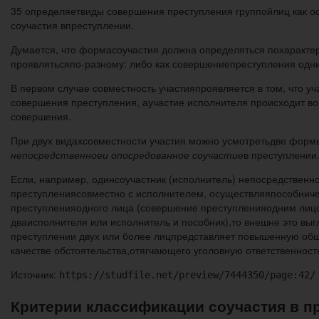
35 определяетвиды совершения преступления группойлиц как о
соучастия впреступлении.
Думается, что формасоучастия должна определяться похарактер
проявлятьсяпо-разному: либо как совершениепреступления одни
В первом случае совместность участияпроявляется в том, что у
совершения преступления, аучастие исполнителя происходит во
совершения.
При двух видахсовместности участия можно усмотретьдве формы
непосредственноеи опосредованное соучастие
в преступлении
Если, например, одинсоучастник (исполнитель) непосредственн
преступлениясовместно с исполнителем, осуществляяпособничес
преступленияодного лица (совершение преступленияодним лицом
дваисполнителя или исполнитель и пособник),то внешне это вы
преступлении двух или более лицпредставляет повышенную обще
качестве обстоятельства,отягчающего уголовную ответственност
Источник:
https://studfile.net/preview/7444350/page:42/
Критерии классификации соучастия в 