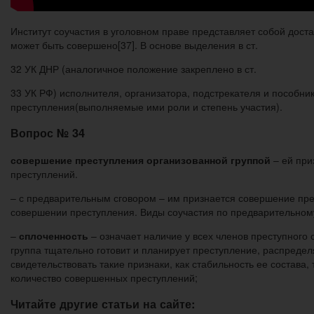
Институт соучастия в уголовном праве представляет собой дост
может быть совершено[37]. В основе выделения в ст.
32 УК ДНР (аналогичное положение закреплено в ст.
33 УК РФ) исполнителя, организатора, подстрекателя и пособн
преступления(выполняемые ими роли и степень участия).
Вопрос № 34
совершение преступления организованной группой
– ей при
преступлений.
– с предварительным сговором – им признается совершение прес
совершении преступления. Виды соучастия по предварительному
–
сплоченность
– означает наличие у всех членов преступного
группа тщательно готовит и планирует преступление, распредел
свидетельствовать такие признаки, как стабильность ее состава
количество совершенных преступлений;
Читайте другие статьи на сайте: