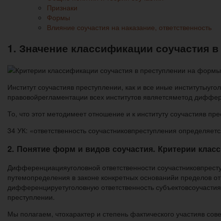
Признаки
Формы
Влияние соучастия на наказание, ответственность
1. Значение классификации соучастия 
Институт соучастияв преступлении, как и все иные институтыуг
правовойрегламентации всех институтов являетсяметод диффе
То, что этот методимеет отношение и к институту соучастияв пр
34 УК: «ответственность соучастниковпреступления определяетс
2. Понятие форм и видов соучастия. Критерии клас
Дифференциацияуголовной ответственности соучастниковпресту
путемопределения в законе конкретных основанийи пределов от
дифференцируетуголовную ответственность субъектовсоучастия 
преступлении.
Мы полагаем, чтохарактер и степень фактического участияв со