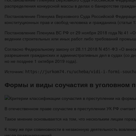
распределения конкурсной массы в делах о банкротстве гражда
Постановление Пленума Верховного Суда Российской Федерации 
конституционных прав и свобод человека и гражданина (статьи 13
Постановление Пленума ВС РФ от 29 ноября 2018 года № 41 «О 
ведении строительных или иных работ либо требований промыш
Согласно Федеральному закону от 28.11.2018 N 451-ФЗ «О вне
разрешения гражданских и административных дел в судах (со 
но не позднее 1 октября 2019 года).
Источник:
https://jurkom74.ru/ucheba/vidi-i-formi-souch
Формы и виды соучастия в уголовном 
В отечественном праве соучастие в преступлении УК РФ считае
Такое мнение основывается на том, что нескольким лицам гораз
К тому же при совиновности в незаконную деятельность вовлекае
числа правонарушений.