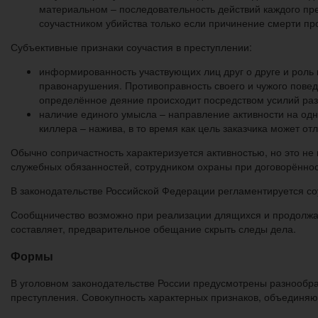
материальном – последовательность действий каждого прес
соучастником убийства только если причинение смерти пр
Субъективные признаки соучастия в преступлении:
информированность участвующих лиц друг о друге и роль 
правонарушения. Противоправность своего и чужого повед
определённое деяние происходит посредством усилий ра
наличие единого умысла – направление активности на одно
киллера – нажива, в то время как цель заказчика может отл
Обычно сопричастность характеризуется активностью, но это не
служебных обязанностей, сотрудником охраны при договорённос
В законодательстве Российской Федерации регламентируется со
Сообщничество возможно при реализации длящихся и продолжае
составляет, предварительное обещание скрыть следы дела.
Формы
В уголовном законодательстве России предусмотрены разнообр
преступления. Совокупность характерных признаков, объединяю