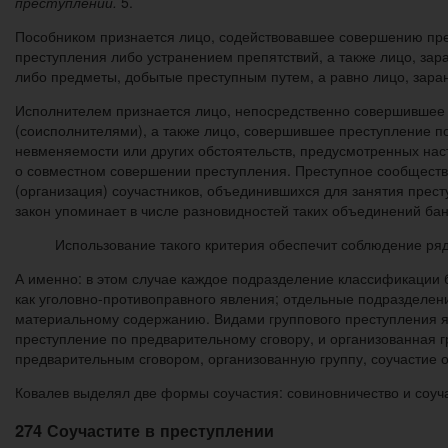
преступлений.
5.
Пособником признается лицо, содействовавшее совершению пре
преступления либо устранением препятствий, а также лицо, за
либо предметы, добытые преступным путем, а равно лицо, зара
Исполнителем признается лицо, непосредственно совершившее 
(соисполнителями), а также лицо, совершившее преступление по
невменяемости или других обстоятельств, предусмотренных на
о совместном совершении преступления. Преступное сообществ
(организация) соучастников, объединившихся для занятия прес
закон упоминает в числе разновидностей таких объединений банд
Использование такого критерия обеспечит соблюдение ря
А именно: в этом случае каждое подразделение классификации
как уголовно-противоправного явления; отдельные подразделени
материальному содержанию. Видами группового преступления я
преступление по предварительному сговору, и организованная гр
предварительным сговором, организованную группу, соучастие 
Ковалев выделял две формы соучастия: совиновничество и соуч
274 Соучастите в преступлении