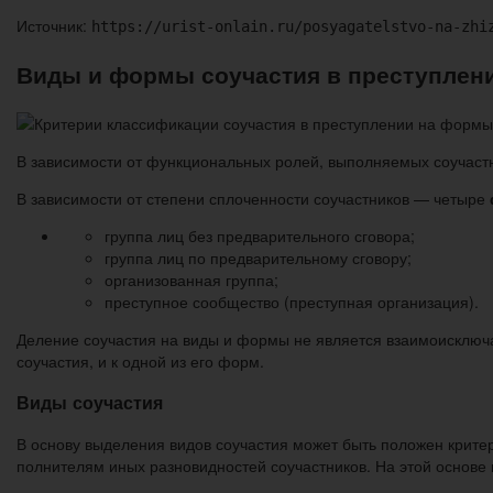
Источник:
https://urist-onlain.ru/posyagatelstvo-na-zhi
Виды и формы соучастия в преступлен
В зависимости от функциональных ролей, выполняемых со­учас
В зависимости от степени сплоченности соучастников — четыре
группа лиц без предва­рительного сговора;
группа лиц по предварительному сговору;
организованная группа;
преступное сообщество (преступная ор­ганизация).
Деление соучастия на виды и формы не является взаимоисключа
соучастия, и к одной из его форм.
Виды соучастия
В основу выделения видов соучастия может быть положен критер
полнителям иных разновидностей соучастников. На этой основе