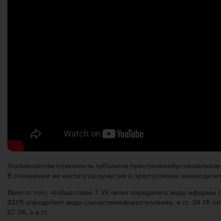
Уголовнаяответственность субъектов преступленийустанавливае
В отношении же институтасоучастия в преступлении законодател
Вместо того, чтобыв главе 7 УК четко определить виды иформы с
33УК определяет виды соучастниковпреступления, в ст. 34 УК о
67 УК, а в ст.