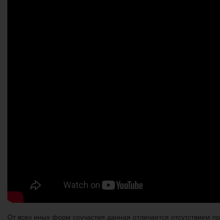
От всех иных форм соучастия данная отличается отсутствием пре