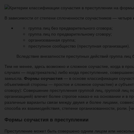
В зависимости от степени сплоченности соучастников — четыре
группа лиц без предва­рительного сговора;
группа лиц по предварительному сговору;
организованная группа;
преступное сообщество (преступная ор­ганизация).
Вследствие внезапности преступных действий группа лиц б
Тем не менее, здесь возможно и слож­ное соучастие, когда в пр
случаях — подстрекатель) либо когда преступление, совер­шае
замысла.
Формы соучастия
— в основе классификации соучаст
объективной стороны — простое и сложное соучастие) и субъект
сговору): Совершение преступления группой лиц, группой лиц 
организацией) влечет более строгое наказ-е на основании и в 
различные варианты связи между двумя и более лицами, совме
способа их взаимодействия, степени организованности, роли. [ч
Формы соучастия в преступлении
Преступление может быть совершено одним лицом или несколь