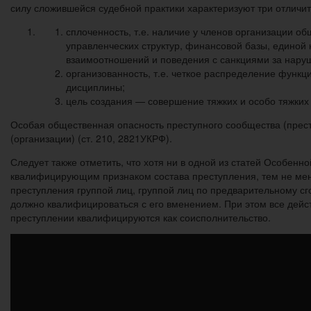
силу сложившейся судебной практики характеризуют три отличи
сплоченность, т.е. наличие у членов организации о
управленческих структур, финансовой базы, единой 
взаимоотношений и поведения с санкциями за наруше
организованность, т.е. четкое распределение функ
дисциплины;
цель создания — совершение тяжких и особо тяжких
Особая общественная опасность преступного сообщества (прест
(организации) (ст. 210, 2821УКРФ).
Следует также отметить, что хотя ни в одной из статей Осо­бе
квалифицирую­щим признаком состава преступления, тем не мен
преступления группой лиц, группой лиц по предварительному с
должно квалифицироваться с его вменением. При этом все дейст­
преступлении квалифицируют­ся как соисполнительство.