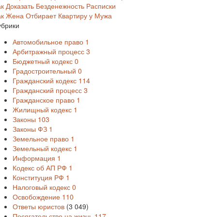
ак Доказать Безденежность Расписки
ак Жена Отбирает Квартиру у Мужа
убрики
Автомобильное право
1
Арбитражный процесс
3
Бюджетный кодекс
0
Градостроительный
0
Гражданский кодекс
114
Гражданский процесс
3
Гражданское право
1
Жилищный кодекс
1
Законы
103
Законы ФЗ
1
Земельное право
1
Земельный кодекс
1
Информация
1
Кодекс об АП РФ
1
Конституция РФ
1
Налоговый кодекс
0
Освобождение
110
Ответы юристов
(3 049)
Посягательство на жизнь
117