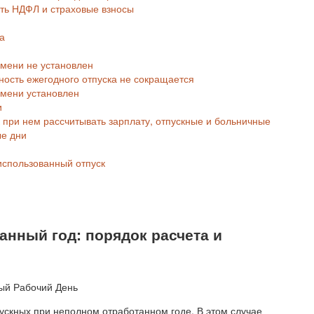
ить НДФЛ и страховые взносы
а
мени не установлен
ость ежегодного отпуска не сокращается
емени установлен
и
к при нем рассчитывать зарплату, отпускные и больничные
ые дни
использованный отпуск
анный год: порядок расчета и
ускных при неполном отработанном годе. В этом случае