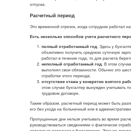
отпуска.
Расчетный период
Это временной отрезок, когда сотрудник работал н
Есть несколько способов учета расчетного пер
полный отработанный год
. Здесь у бухгал
объективно получить среднюю суточную зарпл
работал в течение года, то для расчета бер
неполный отработанный год
. В этом случа
выполнял свои обязанности. Обычно это шесть
отработки этого периода;
отсутствие стажа у конкретно взятого ра
этом случае бухгалтер вынужден учитывать то
трудовом договоре.
Таким образом, расчетный период может быть разл
его без ухода на больничный или в административн
Пропущенные дни нельзя учитывать во время расче
руководствоваться сведениями о фактически отраб
отделов их передают в бухгалтерию. Этот же доку