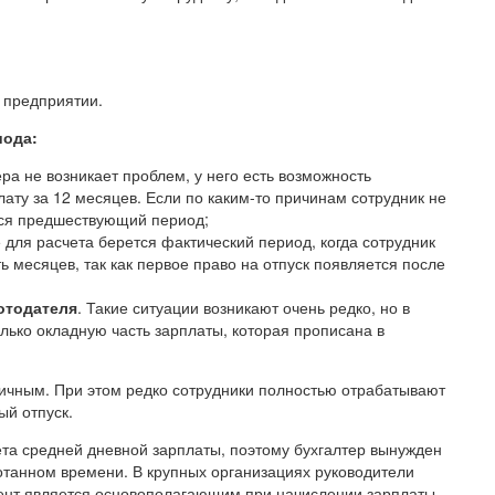
а предприятии.
иода:
тера не возникает проблем, у него есть возможность
ату за 12 месяцев. Если по каким-то причинам сотрудник не
ется предшествующий период;
е для расчета берется фактический период, когда сотрудник
 месяцев, так как первое право на отпуск появляется после
ботодателя
. Такие ситуации возникают очень редко, но в
лько окладную часть зарплаты, которая прописана в
ичным. При этом редко сотрудники полностью отрабатывают
ый отпуск.
та средней дневной зарплаты, поэтому бухгалтер вынужден
отанном времени. В крупных организациях руководители
мент является основополагающим при начислении зарплаты.