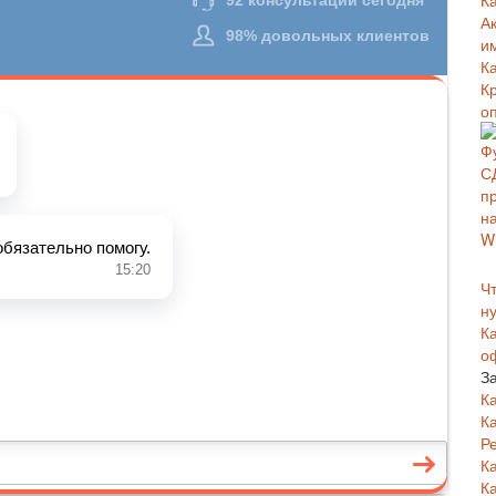
К
А
и
К
К
о
Чт
н
К
о
З
К
К
Р
К
К