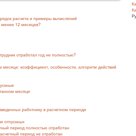
К
К
Р
орядок расчета и примеры вычислений
л менее 12 месяцев?
трудник отработал год не полностью?
м месяце: коэффициент, особенности, алгоритм действий
пускные
отанном месяце
изведенных работнику в расчетном периоде
ля отпускных
етный период полностью отработан
расчетный период не отработан