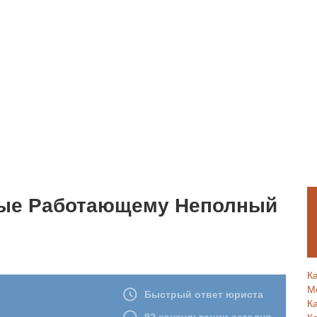
ные Работающему Неполный
К
М
К