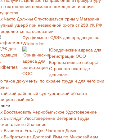
ак Получить Целевое Направление в Прокуратуру
кт о затоплении нежилого помещения и порчи
мущества
ак Часто Должны Опустошаться Урны у Магазина
рупный ущерб при незаконной охоте ст 258 УК РФ
пределяется на основании
Фулфилмент СДЭК для продавцов на
Wildberries
Юридические адреса для
регистрации ООО
Корпоративные наборы
Страховка осаго где
дешевле
о такое документы по охране труда и для чего они
ужны
атайский районный суд курганской области
фициальный сайт
аписи
ак Восстановить Чернобыльское Удостоверение
ак Выглядит Удостоверение Ветерана Труда
егионального Значения
ак Выписать Уголь Для Частного Дома
ак Выбраться из Долговой Ямы по Микрозаймам