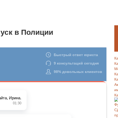
уск в Полиции
К
К
М
К
К
А
и
К