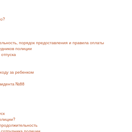
го?
ельность, порядок предоставления и правила оплаты
удников полиции
 отпуска
ходу за ребенком
езидента №88
уск
полиции?
 продолжительность
 сотрудника полиции