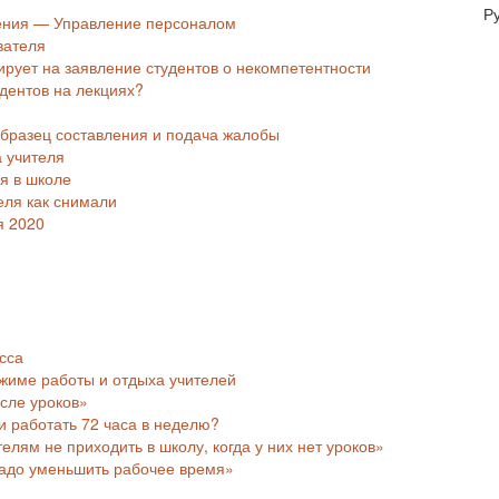
Р
ления — Управление персоналом
вателя
ирует на заявление студентов о некомпетентности
дентов на лекциях?
образец составления и подача жалобы
 учителя
ля в школе
еля как снимали
я 2020
сса
жиме работы и отдыха учителей
сле уроков»
ки работать 72 часа в неделю?
елям не приходить в школу, когда у них нет уроков»
 надо уменьшить рабочее время»