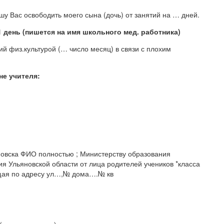
шу Вас освободить моего сына (дочь) от занятий на … дней.
 день (пишется на имя школьного мед. работника)
ий физ.культурой (… число месяц) в связи с плохим
не учителя:
новска ФИО полностью ; Министерству образования
я Ульяновской области от лица родителей учеников *класса
щая по адресу ул…,№ дома….№ кв