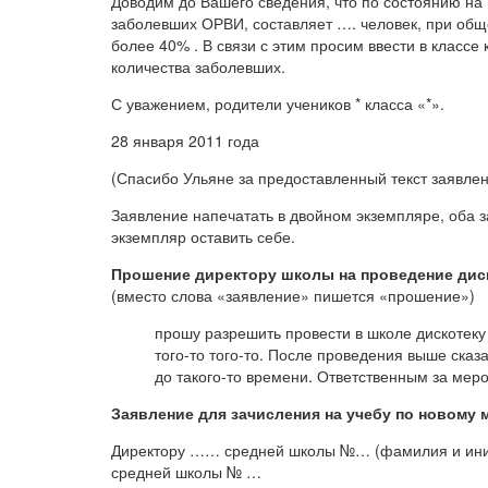
Доводим до Вашего сведения, что по состоянию на (
заболевших ОРВИ, составляет …. человек, при обще
более 40% . В связи с этим просим ввести в класс
количества заболевших.
С уважением, родители учеников * класса «*».
28 января 2011 года
(Спасибо Ульяне за предоставленный текст заявле
Заявление напечатать в двойном экземпляре, оба з
экземпляр оставить себе.
Прошение директору школы на проведение диск
(вместо слова «заявление» пишется «прошение»)
прошу разрешить провести в школе дискотеку 
того-то того-то. После проведения выше ска
до такого-то времени. Ответственным за мер
Заявление для зачисления на учебу по новому 
Директору …… средней школы №… (фамилия и иниц
средней школы № …