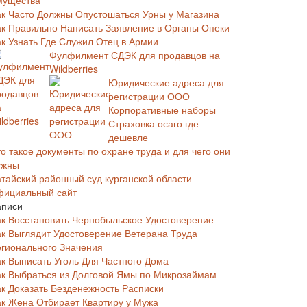
мущества
ак Часто Должны Опустошаться Урны у Магазина
ак Правильно Написать Заявление в Органы Опеки
ак Узнать Где Служил Отец в Армии
Фулфилмент СДЭК для продавцов на
Wildberries
Юридические адреса для
регистрации ООО
Корпоративные наборы
Страховка осаго где
дешевле
о такое документы по охране труда и для чего они
ужны
атайский районный суд курганской области
фициальный сайт
аписи
ак Восстановить Чернобыльское Удостоверение
ак Выглядит Удостоверение Ветерана Труда
егионального Значения
ак Выписать Уголь Для Частного Дома
ак Выбраться из Долговой Ямы по Микрозаймам
ак Доказать Безденежность Расписки
ак Жена Отбирает Квартиру у Мужа