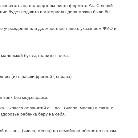
аспечатать на стандартном листе формата А4. С левой
вление будет подшито в материалы дела можно было бы
ние учреждения или должностное лицо с указанием ФИО и
маленькой буквы, ставится точка.
одпись(и) с расшифровкой ( справа)
нятиях без мед.справки.
ка …класса от занятий с… по…(число, месяц) в связи с
 здоровье ребенка беру на себя.
ятий с… по…(число, месяц) по семейным обстоятельствам.