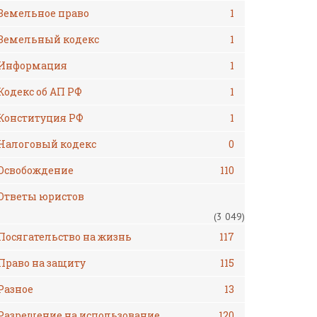
Земельное право
1
Земельный кодекс
1
Информация
1
Кодекс об АП РФ
1
Конституция РФ
1
Налоговый кодекс
0
Освобождение
110
Ответы юристов
(3 049)
Посягательство на жизнь
117
Право на защиту
115
Разное
13
Разрешение на использование
120