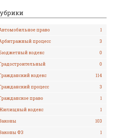
убрики
Автомобильное право
1
Арбитражный процесс
3
Бюджетный кодекс
0
Градостроительный
0
Гражданский кодекс
114
Гражданский процесс
3
Гражданское право
1
Жилищный кодекс
1
Законы
103
Законы ФЗ
1