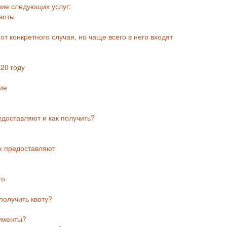
ние следующих услуг:
квоты
т конкретного случая, но чаще всего в него входят
20 году
ие
едоставляют и как получить?
их предоставляют
го
получить квоту?
кументы?