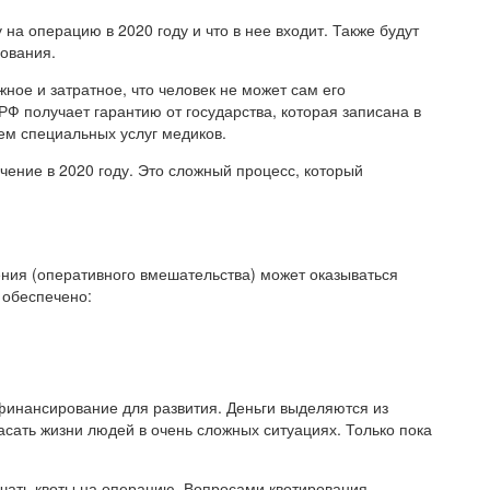
у на операцию в 2020 году и что в нее входит. Также будут
ования.
ное и затратное, что человек не может сам его
РФ получает гарантию от государства, которая записана в
ем специальных услуг медиков.
ечение в 2020 году. Это сложный процесс, который
ения (оперативного вмешательства) может оказываться
 обеспечено:
финансирование для развития. Деньги выделяются из
асать жизни людей в очень сложных ситуациях. Только пока
лучать квоты на операцию. Вопросами квотирования