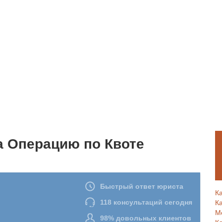
а Операцию по Квоте
К
К
М