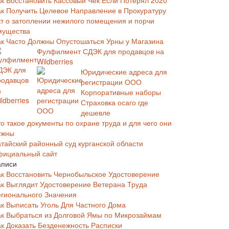
ак Восстановить Кассовый Чек Если Потерял 2020
ак Получить Целевое Направление в Прокуратуру
кт о затоплении нежилого помещения и порчи
мущества
ак Часто Должны Опустошаться Урны у Магазина
Фулфилмент СДЭК для продавцов на
Wildberries
Юридические адреса для
регистрации ООО
Корпоративные наборы
Страховка осаго где
дешевле
о такое документы по охране труда и для чего они
ужны
атайский районный суд курганской области
фициальный сайт
аписи
ак Восстановить Чернобыльское Удостоверение
ак Выглядит Удостоверение Ветерана Труда
егионального Значения
ак Выписать Уголь Для Частного Дома
ак Выбраться из Долговой Ямы по Микрозаймам
ак Доказать Безденежность Расписки