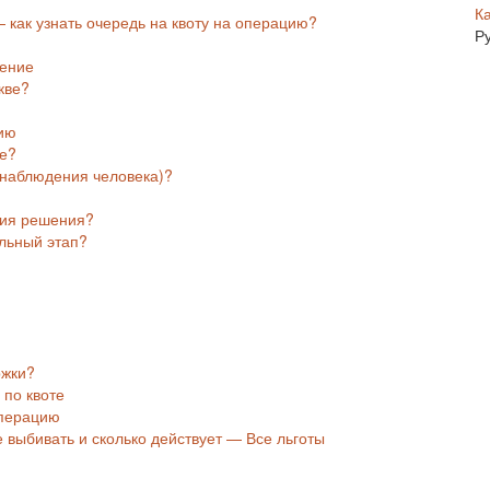
К
— как узнать очередь на квоту на операцию?
Р
чение
кве?
нию
ке?
 наблюдения человека)?
тия решения?
ельный этап?
ржки?
 по квоте
операцию
де выбивать и сколько действует — Все льготы