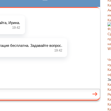
К
К
А
и
К
Чт
н
К
о
З
К
К
Р
К
К
К