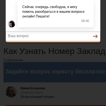
Состав преступления
Право на защиту
Гражданский кодекс
Освобождение
Уголовный кодекс
Законы
Состав преступления
Как Узнать Номер Заклад
Содержание