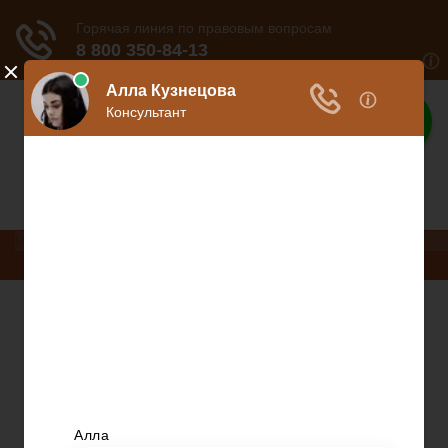
Ваше право
Расскажем все о ваших правах
Меню
Право на защиту
Гражданский кодекс
Освобождение
Уголовный кодекс
Законы