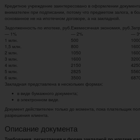
Кредитное учреждение заинтересовано в оформлении документа,
внимателен при подписании, потому что предметом залога, в бо
основанное не на ипотечном договоре, а на закладной.
Задолженность по ипотеке, руб.
Ежемесячная экономия, руб.
Зат
— 1%
— 2%
— 3
1 млн.
500
100
1,5 млн.
800
160
2 млн.
1050
160
3 млн.
1600
320
4 млн.
2150
425
5 млн.
2825
556
6 млн.
3500
687
Закладная представлена в нескольких формах:
в виде бумажного документа;
в электронном виде.
Документ действителен только до момента, пока плательщик пол
разрешения клиента.
Описание документа
Требования, регистрация и форма закладной по ипотеке изл