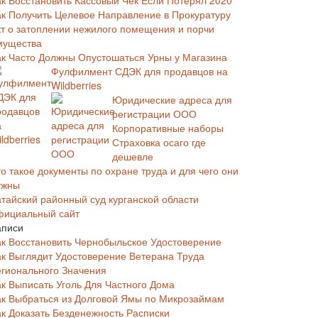
ак Восстановить Кассовый Чек Если Потерял 2020
ак Получить Целевое Направление в Прокуратуру
кт о затоплении нежилого помещения и порчи
мущества
ак Часто Должны Опустошаться Урны у Магазина
Фулфилмент СДЭК для продавцов на
Wildberries
Юридические адреса для
регистрации ООО
Корпоративные наборы
Страховка осаго где
дешевле
о такое документы по охране труда и для чего они
ужны
атайский районный суд курганской области
фициальный сайт
аписи
ак Восстановить Чернобыльское Удостоверение
ак Выглядит Удостоверение Ветерана Труда
егионального Значения
ак Выписать Уголь Для Частного Дома
ак Выбраться из Долговой Ямы по Микрозаймам
ак Доказать Безденежность Расписки