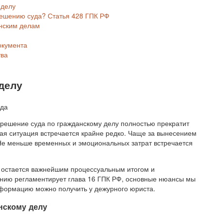
 делу
решению суда? Статья 428 ГПК РФ
анским делам
окумента
тва
делу
 решение суда по гражданскому делу полностью прекратит
кая ситуация встречается крайне редко. Чаще за вынесением
е меньше временных и эмоциональных затрат встречается
у остается важнейшим процессуальным итогом и
анию регламентирует глава 16 ГПК РФ, основные нюансы мы
формацию можно получить у дежурного юриста.
нскому делу