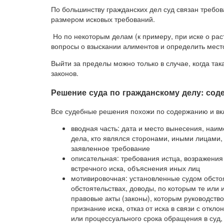
По большинству гражданских дел суд связан требов
размером исковых требований.
Но по некоторым делам (к примеру, при иске о рас
вопросы о взыскании алиментов и определить место
Выйти за пределы можно только в случае, когда т
законов.
Решение суда по гражданскому делу: сод
Все судебные решения похожи по содержанию и вк
вводная часть: дата и место вынесения, наим
дела, кто являлся сторонами, иными лицами,
заявленное требование
описательная: требования истца, возражения
встречного иска, объяснения иных лиц
мотивировочная: установленные судом обстоя
обстоятельствах, доводы, по которым те или 
правовые акты (законы), которым руководств
признание иска, отказ от иска в связи с отк
или процессуального срока обращения в суд,