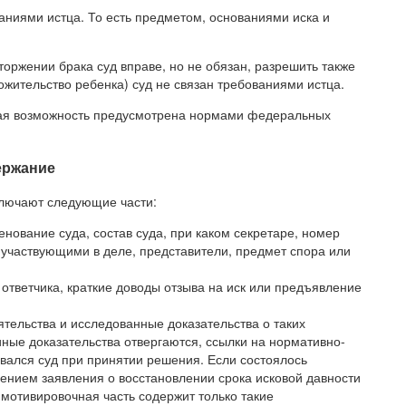
аниями истца. То есть предметом, основаниями иска и
торжении брака суд вправе, но не обязан, разрешить также
жительство ребенка) суд не связан требованиями истца.
акая возможность предусмотрена нормами федеральных
ержание
лючают следующие части:
енование суда, состав суда, при каком секретаре, номер
 участвующими в деле, представители, предмет спора или
 ответчика, краткие доводы отзыва на иск или предъявление
тельства и исследованные доказательства о таких
иные доказательства отвергаются, ссылки на нормативно-
овался суд при принятии решения. Если состоялось
лонением заявления о восстановлении срока исковой давности
 мотивировочная часть содержит только такие