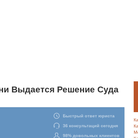
ени Выдается Решение Суда
К
К
М