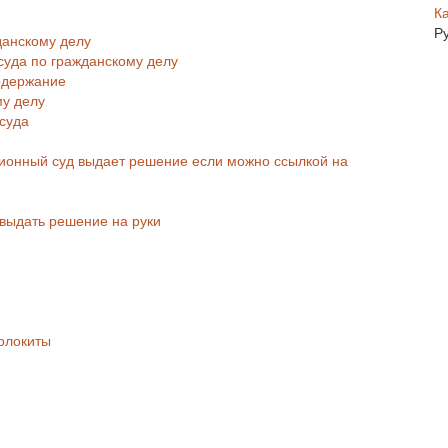
К
Р
данскому делу
суда по гражданскому делу
одержание
му делу
суда
яционный суд выдает решение если можно ссылкой на
 выдать решение на руки
олокиты