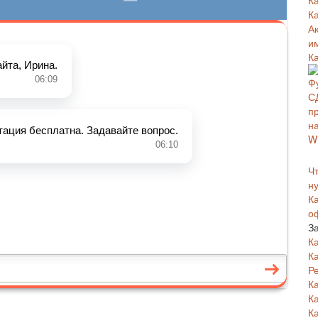
К
К
А
и
К
Чт
н
К
о
З
К
К
Р
К
К
К