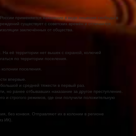
России применяется наказание в виде лишения свободы в
реждений существует с советских времён и отличается
изоляции заключённых от общества.
. На её территории нет вышек с охраной, колючей
гаться по территории поселения.
в колонии поселения.
сти впервые.
ольшой и средней тяжести в первый раз.
и, но ранее отбывавших наказание за другое преступление.
го и строгого режимов, где они получили положительную
я, без конвоя. Отправляют их в колонии в регионе
з ИК).