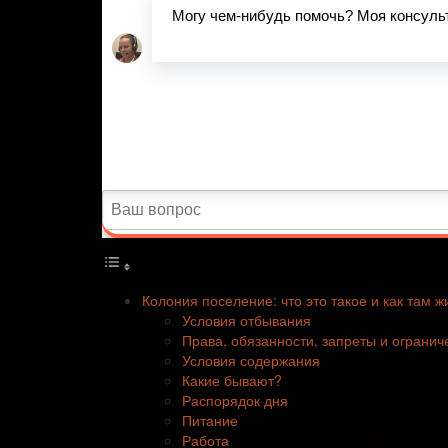
Колония поселение: что это такое и как там ж
Условия отбывания
Права, обязанности, запреты и огранич
Условия содержания
Какие бывают?
Распорядок дня
Питание
Работа