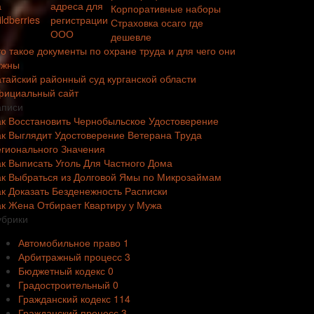
Корпоративные наборы
Страховка осаго где
дешевле
о такое документы по охране труда и для чего они
ужны
атайский районный суд курганской области
фициальный сайт
аписи
ак Восстановить Чернобыльское Удостоверение
ак Выглядит Удостоверение Ветерана Труда
егионального Значения
ак Выписать Уголь Для Частного Дома
ак Выбраться из Долговой Ямы по Микрозаймам
ак Доказать Безденежность Расписки
ак Жена Отбирает Квартиру у Мужа
убрики
Автомобильное право
1
Арбитражный процесс
3
Бюджетный кодекс
0
Градостроительный
0
Гражданский кодекс
114
Гражданский процесс
3