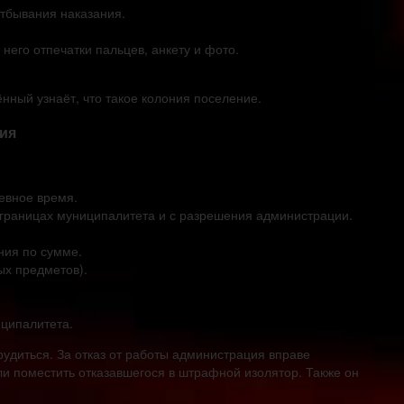
отбывания наказания.
него отпечатки пальцев, анкету и фото.
нный узнаёт, что такое колония поселение.
ния
евное время.
в границах муниципалитета и с разрешения администрации.
ния по сумме.
ых предметов).
иципалитета.
удиться. За отказ от работы администрация вправе
ли поместить отказавшегося в штрафной изолятор. Также он