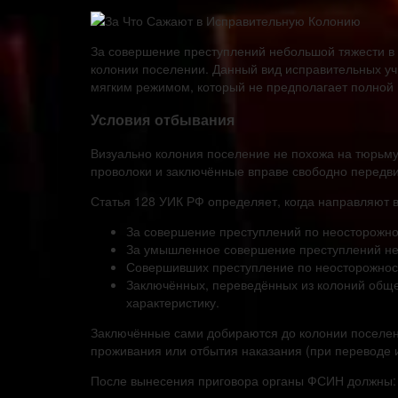
За совершение преступлений небольшой тяжести в 
колонии поселении. Данный вид исправительных уч
мягким режимом, который не предполагает полной 
Условия отбывания
Визуально колония поселение не похожа на тюрьму
проволоки и заключённые вправе свободно передви
Статья 128 УИК РФ определяет, когда направляют 
За совершение преступлений по неосторожно
За умышленное совершение преступлений неб
Совершивших преступление по неосторожност
Заключённых, переведённых из колоний обще
характеристику.
Заключённые сами добираются до колонии поселени
проживания или отбытия наказания (при переводе и
После вынесения приговора органы ФСИН должны: