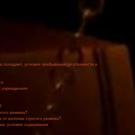
да попадает, условия пребывания, особенности и
го
х учреждениях
?
огого режима?
 от колонии строгого режима?
ма: условия содержания