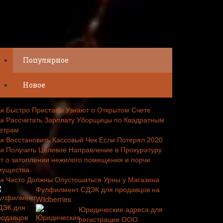
Популярное
Новое
ак Быстро Приставы Узнают о Открытом Счете
ак Рассчитать Зарплату Уборщицы по Квадратным
етрам
ак Восстановить Кассовый Чек Если Потерял 2020
ак Получить Целевое Направление в Прокуратуру
кт о затоплении нежилого помещения и порчи
мущества
ак Часто Должны Опустошаться Урны у Магазина
Фулфилмент СДЭК для продавцов на
Wildberries
Юридические адреса для
регистрации ООО