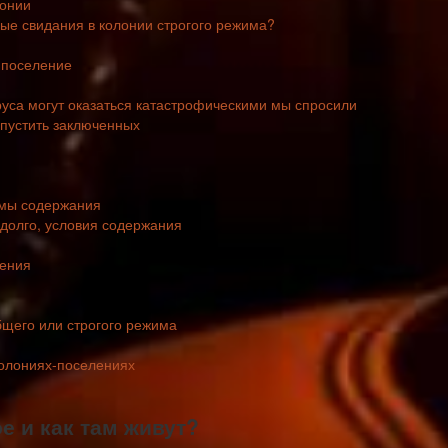
лонии
ные свидания в колонии строгого режима?
-поселение
уса могут оказаться катастрофическими мы спросили
выпустить заключенных
имы содержания
 долго, условия содержания
ления
щего или строгого режима
колониях-поселениях
е и как там живут?