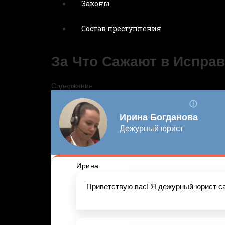
Законы
Состав преступления
За Что Сажают в Испра
Содержание