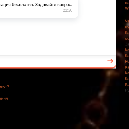
Чт
н
К
о
З
К
К
Р
К
К
К
К
ивут?
Р
ения