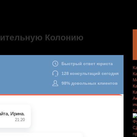
вительную Колонию
К
К
М
К
К
А
и
К