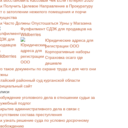
ак Восстановить Кассовый Чек Если Потерял 2020
ак Получить Целевое Направление в Прокуратуру
кт о затоплении нежилого помещения и порчи
мущества
ак Часто Должны Опустошаться Урны у Магазина
Фулфилмент СДЭК для продавцов на
Wildberries
Юридические адреса для
регистрации ООО
Корпоративные наборы
Страховка осаго где
дешевле
о такое документы по охране труда и для чего они
ужны
атайский районный суд курганской области
фициальный сайт
аписи
озбуждение уголовного дела в отношении судьи за
лужебный подлог
акрытие административного дела в связи с
тсутствием состава преступления
ак узнать решение суда по условно досрочному
свобождению