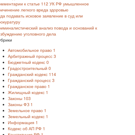
омментарии к статье 112 УК РФ умышленное
ричинение легкого вреда здоровью
уда подавать исковое заявление в суд или
рокуратуру
риминалистический анализ повода и оснований к
озбуждению уголовного дела
убрики
Автомобильное право
1
Арбитражный процесс
3
Бюджетный кодекс
0
Градостроительный
0
Гражданский кодекс
114
Гражданский процесс
3
Гражданское право
1
Жилищный кодекс
1
Законы
103
Законы ФЗ
1
Земельное право
1
Земельный кодекс
1
Информация
1
Кодекс об АП РФ
1
Конституция РФ
1