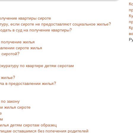
К
п
К
получение квартиры сироте
п
атуру, если сироте не предоставляют социальное жилье?
К
одать в суд на получение квартиры?
в
Р
а получение жилья
тавлении сироте жилья
ы сиротой?
окуратуру по квартире детям серотам
ь жилье?
ала в предоставлении жилья?
 по закону
и жилья сироте
е
ам
жилья детям сиротам образец
, лицам оставшимся без попечения родителей