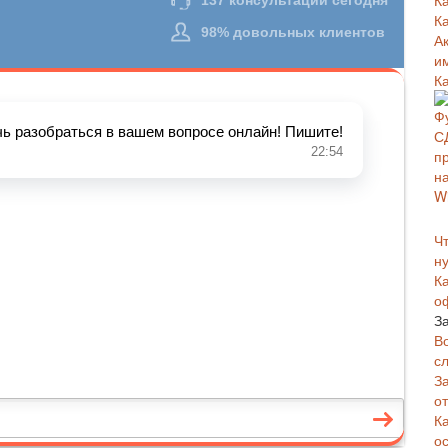
К
К
А
и
К
Чт
н
К
о
З
В
с
З
о
К
о