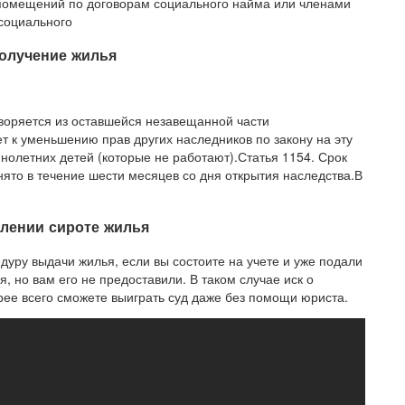
омещений по договорам социального найма или членами
социального
получение жилья
воряется из оставшейся незавещанной части
т к уменьшению прав других наследников по закону на эту
нолетних детей (которые не работают).Статья 1154. Срок
ято в течение шести месяцев со дня открытия наследства.В
влении сироте жилья
уру выдачи жилья, если вы состоите на учете и уже подали
 но вам его не предоставили. В таком случае иск о
рее всего сможете выиграть суд даже без помощи юриста.