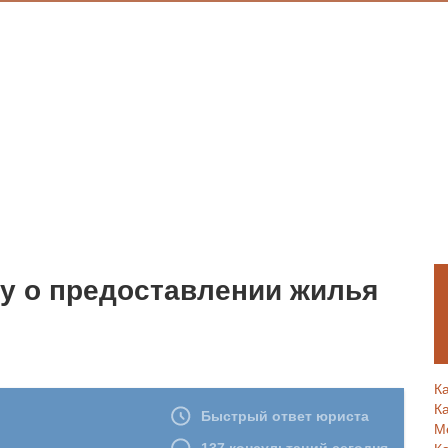
ру о предоставлении жилья
К
К
М